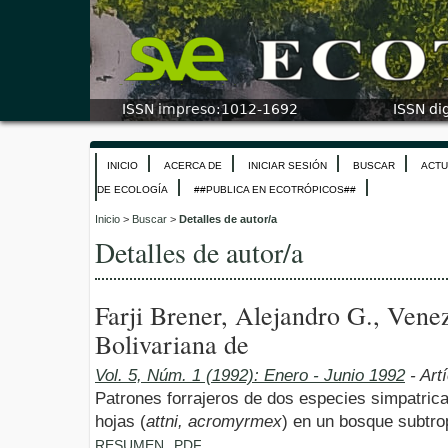
INICIO
ACERCA DE
INICIAR SESIÓN
BUSCAR
ACTU
DE ECOLOGÍA
##PUBLICA EN ECOTRÓPICOS##
Inicio
>
Buscar
>
Detalles de autor/a
Detalles de autor/a
Farji Brener, Alejandro G., Vene
Bolivariana de
Vol. 5, Núm. 1 (1992): Enero - Junio 1992
- Art
Patrones forrajeros de dos especies simpatric
hojas (
attni, acromyrmex
) en un bosque subtro
RESUMEN
PDF