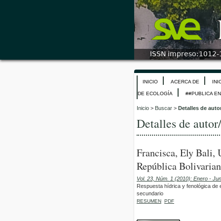
INICIO
ACERCA DE
INI
DE ECOLOGÍA
##PUBLICA E
Inicio
>
Buscar
>
Detalles de auto
Detalles de autor
Francisca, Ely Bali,
República Bolivarian
Vol. 23, Núm. 1 (2010): Enero - Ju
Respuesta hídrica y fenológica de 
secundario
RESUMEN
PDF