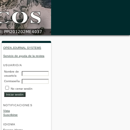
OPEN JOURNAL SYSTEMS
Servicio de ayuda de la revista
USUARIO/A
Nombre de
usuario/a
Contraseña
No cerrar sesión
NOTIFICACIONES
Vista
Suscribirse
IDIOMA
Escoge idioma