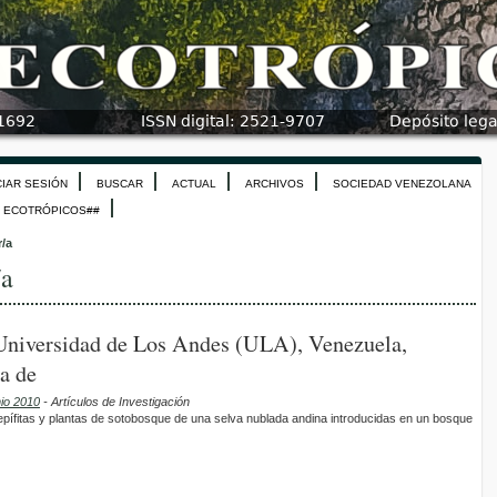
CIAR SESIÓN
BUSCAR
ACTUAL
ARCHIVOS
SOCIEDAD VENEZOLANA
N ECOTRÓPICOS##
r/a
/a
 Universidad de Los Andes (ULA), Venezuela,
a de
nio 2010
- Artículos de Investigación
epífitas y plantas de sotobosque de una selva nublada andina introducidas en un bosque