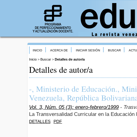
INICIO
ACERCA DE
INICIAR SESIÓN
BUSCAR
ACTU
Inicio
>
Buscar
>
Detalles de autor/a
Detalles de autor/a
-, Ministerio de Educación., Mini
Venezuela, República Bolivarian
Vol. 3, Núm. 05 (3): enero-febrero/1999
- Trasv
La Transversalidad Curricular en la Educación
DETALLES
PDF