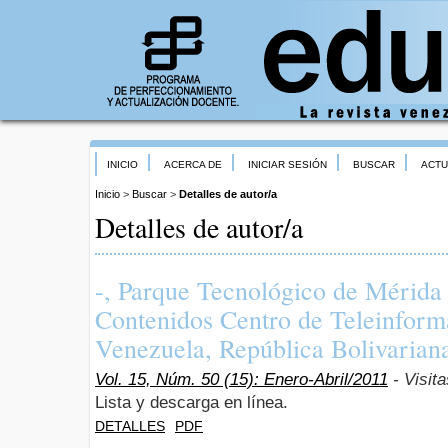
INICIO
ACERCA DE
INICIAR SESIÓN
BUSCAR
ACTU
Inicio
>
Buscar
>
Detalles de autor/a
Detalles de autor/a
-, Parque Tecnológico de Mérid
Contenidos Centro de Teleinform
Venezuela, República Bolivarian
Vol. 15, Núm. 50 (15): Enero-Abril/2011
- Visit
Lista y descarga en línea.
DETALLES
PDF