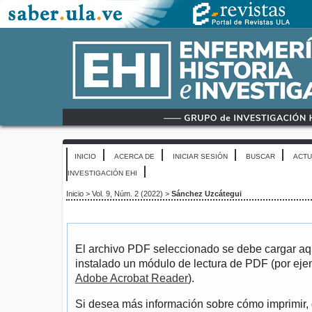
INICIO
ACERCA DE
INICIAR SESIÓN
BUSCAR
ACTU
INVESTIGACIÓN EHI
Inicio
>
Vol. 9, Núm. 2 (2022)
>
Sánchez Uzcátegui
El archivo PDF seleccionado se debe cargar aqu
instalado un módulo de lectura de PDF (por eje
Adobe Acrobat Reader
).
Si desea más información sobre cómo imprimir, 