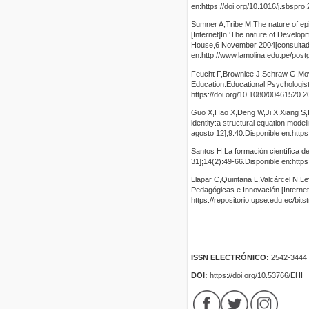
en:https://doi.org/10.1016/j.sbspro
Sumner A,Tribe M.The nature of ep
[Internet]In ‘The nature of Develo
House,6 November 2004[consultado
en:http://www.lamolina.edu.pe/
Feucht F,Brownlee J,Schraw G.Movi
Education.Educational Psychologist
https://doi.org/10.1080/00461520.
Guo X,Hao X,Deng W,Ji X,Xiang S,Hu
identity:a structural equation mode
agosto 12];9:40.Disponible en:http
Santos H.La formación científica de
31];14(2):49-66.Disponible en:http
Llapar C,Quintana L,Valcárcel N.Le
Pedagógicas e Innovación.[Internet
https://repositorio.upse.edu.ec/b
ISSN ELECTRÓNICO:
2542-3444
DOI:
https://doi.org/10.53766/EHI