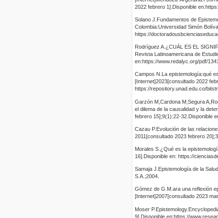
2022 febrero 1].Disponible en:https:
Solano J.Fundamentos de Epistemolo
Colombia:Universidad Simón Bolíva
https://doctoradousbcienciaseduca
Rodríguez A.¿CUÁL ES EL SIG
Revista Latinoamericana de Estudio
en:https://www.redalyc.org/pdf/13
Campos N.La epistemología:qué es r
[Internet]2023[consultado 2022 febr
https://repository.unad.edu.co/bi
Garzón M,Cardona M,Segura A,Rodrí
el dilema de la causalidad y la de
febrero 15];9(1):22-32.Disponible e
Cazau P.Evolución de las relaciones
2011[consultado 2023 febrero 20];3(
Morales S.¿Qué es la epistemología 
16].Disponible en: https://ciencias
Samaja J.Epistemología de la Salud
S.A.;2004.
Gómez de G.M.ara una reflexión epi
[Internet]2007[consultado 2023 mar
Moser P.Epistemology.Encyclopedia
9].Disponible en:https://www.rese