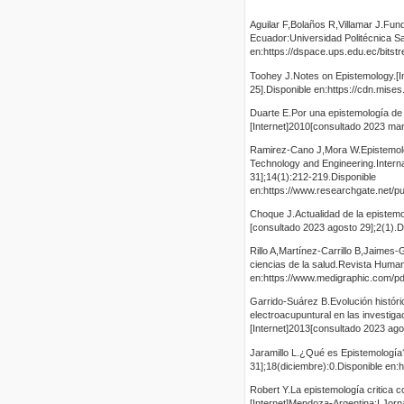
Aguilar F,Bolaños R,Villamar J.Fund
Ecuador:Universidad Politécnica S
en:https://dspace.ups.edu.ec/bit
Toohey J.Notes on Epistemology.[
25].Disponible en:https://cdn.mi
Duarte E.Por una epistemología de 
[Internet]2010[consultado 2023 mar
Ramirez-Cano J,Mora W.Epistemologi
Technology and Engineering.Interna
31];14(1):212-219.Disponible
en:https://www.researchgate.net/
Choque J.Actualidad de la epistemo
[consultado 2023 agosto 29];2(1).Di
Rillo A,Martínez-Carrillo B,Jaimes
ciencias de la salud.Revista Human
en:https://www.medigraphic.com/
Garrido-Suárez B.Evolución históric
electroacupuntural en las investi
[Internet]2013[consultado 2023 ago
Jaramillo L.¿Qué es Epistemología
31];18(diciembre):0.Disponible en:
Robert Y.La epistemología critica c
[Internet]Mendoza-Argentina:I Jor