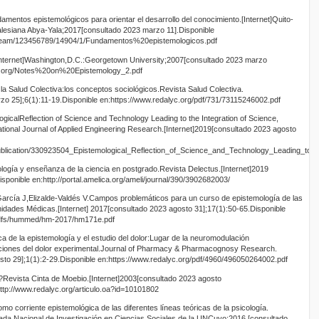
amentos epistemológicos para orientar el desarrollo del conocimiento.[Internet]Quito-
alesiana Abya-Yala;2017[consultado 2023 marzo 11].Disponible
stream/123456789/14904/1/Fundamentos%20epistemologicos.pdf
Internet]Washington,D.C.:Georgetown University;2007[consultado 2023 marzo
ses.org/Notes%20on%20Epistemology_2.pdf
la Salud Colectiva:los conceptos sociológicos.Revista Salud Colectiva.
zo 25];6(1):11-19.Disponible en:https://www.redalyc.org/pdf/731/73115246002.pdf
calReflection of Science and Technology Leading to the Integration of Science,
tional Journal of Applied Engineering Research.[Internet]2019[consultado 2023 agosto
publication/330923504_Epistemological_Reflection_of_Science_and_Technology_Leading_to_
logía y enseñanza de la ciencia en postgrado.Revista Delectus.[Internet]2019
sponible en:http://portal.amelica.org/ameli/journal/390/3902682003/
-García J,Elizalde-Valdés V.Campos problemáticos para un curso de epistemología de las
idades Médicas.[Internet] 2017[consultado 2023 agosto 31];17(1):50-65.Disponible
pdfs/hummed/hm-2017/hm171e.pdf
a de la epistemología y el estudio del dolor:Lugar de la neuromodulación
gaciones del dolor experimental.Journal of Pharmacy & Pharmacognosy Research.
sto 29];1(1):2-29.Disponible en:https://www.redalyc.org/pdf/4960/496050264002.pdf
?Revista Cinta de Moebio.[Internet]2003[consultado 2023 agosto
http://www.redalyc.org/articulo.oa?id=10101802
omo corriente epistemológica de las diferentes líneas teóricas de la psicología.
nada Nacional de Investigación en Ciencias Sociales de la UNCuyo;2016.[consultado