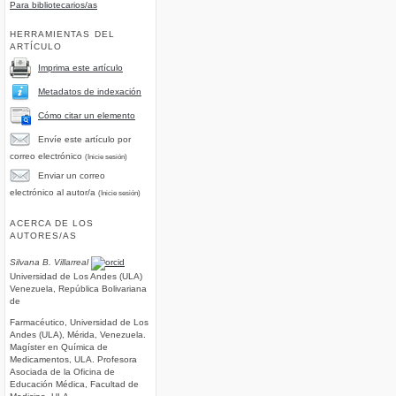
Para bibliotecarios/as
HERRAMIENTAS DEL
ARTÍCULO
Imprima este artículo
Metadatos de indexación
Cómo citar un elemento
Envíe este artículo por
correo electrónico
(Inicie sesión)
Enviar un correo
the_Integration_of_Science_Technology_and_Engineering
electrónico al autor/a
(Inicie sesión)
ACERCA DE LOS
AUTORES/AS
Silvana B. Villarreal
Universidad de Los Andes (ULA)
Venezuela, República Bolivariana
de
Farmacéutico, Universidad de Los
Andes (ULA), Mérida, Venezuela.
Magíster en Química de
Medicamentos, ULA. Profesora
Asociada de la Oficina de
Educación Médica, Facultad de