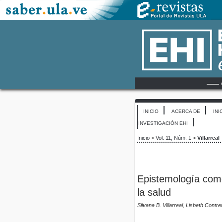
INICIO
ACERCA DE
INI
INVESTIGACIÓN EHI
Inicio
>
Vol. 11, Núm. 1
>
Villarreal
Epistemología como
la salud
Silvana B. Villarreal, Lisbeth Contre