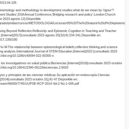
.2013.04.105
istemology and methodology in development studies:what do we mean by ‘rigour’?
pment Studies’,DSA Annual Conference,‘Bridging research and policy’.London:Church
 2023 agosto 12].Disponible
postgrado/pmdas/cursos/METODOLOGIA/Lecturas/05%20The%20nature%20of%20epistemol
ng Beyond Reflection:Reflexivity and Epistemic Cognition in Teaching and Teacher
.[Internet]2017[consultado 2023 agosto 25];52(4):234-241.Disponible en:
2017.1350180
 W.The relationship between epistemological beliefs,reflective thinking,and science
ling analysis.International Journal of STEM Education.[Internet]2022 [consultado 2023
s://doi.org/10.1186/s40594-022-00355-x
 los investigadores en salud pública.Biociencias.[Internet]2019[consultado 2023 octubre
s://doi.org/10.18041/2390-0512/biociencias.2.6020
yes y principios de las ciencias médicas.Su aplicación en endoscopía.Ciencias
]2014[consultado 2023 octubre 31];41-47.Disponible en:
itstream/46000/7745/1/UPSE-RCP-2014-Vol.2-No.1-005.pdf