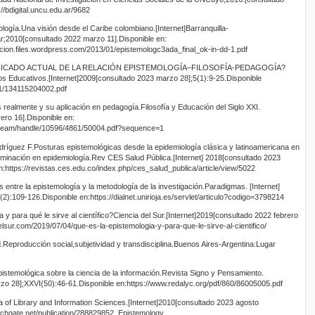
//bdigital.uncu.edu.ar/9682
gía.Una visión desde el Caribe colombiano.[Internet]Barranquilla-
r;2010[consultado 2022 marzo 11].Disponible en:
cion.files.wordpress.com/2013/01/epistemologc3ada_final_ok-in-dd-1.pdf
NIFICADO ACTUAL DE LA RELACIÓN EPISTEMOLOGÍA–FILOSOFÍA-PEDAGOGÍA?
s Educativos.[Internet]2009[consultado 2023 marzo 28];5(1):9-25.Disponible
41/134115204002.pdf
ealmente y su aplicación en pedagogía.Filosofía y Educación del Siglo XXI.
ero 16].Disponible en:
tstream/handle/10596/4861/50004.pdf?sequence=1
guez F.Posturas epistemológicas desde la epidemiología clásica y latinoamericana en
terminación en epidemiología.Rev CES Salud Pública.[Internet] 2018[consultado 2023
n:https://revistas.ces.edu.co/index.php/ces_salud_publica/article/view/5022
 entre la epistemología y la metodología de la investigación.Paradigmas. [Internet]
2):109-126.Disponible en:https://dialnet.unirioja.es/servlet/articulo?codigo=3798214
y para qué le sirve al científico?Ciencia del Sur.[Internet]2019[consultado 2022 febrero
delsur.com/2019/07/04/que-es-la-epistemologia-y-para-que-le-sirve-al-cientifico/
.Reproducción social,subjetividad y transdisciplina.Buenos Aires-Argentina:Lugar
stemológica sobre la ciencia de la información.Revista Signo y Pensamiento.
zo 28];XXVI(50):46-61.Disponible en:https://www.redalyc.org/pdf/860/86005005.pdf
 of Library and Information Sciences.[Internet]2010[consultado 2023 agosto
archgate.net/publication/288829852_Epistemology