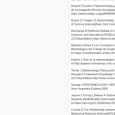
Robertt P,Lisdero P.Epistemología y
de investigación.Revista Sociologí
https://www.redalyc.org/pdf/868/8
Bueno O.Chapter 11.Epistemology 
of Science.[Internet]New York:Oxfo
Muchanga M.Reflexive Debate on Use
Sciences and Education(IJHSSE).[I
213.Disponibleen:https://www.arcjou
Martínez A,Ríos F.Los Conceptos d
Metodológica del Trabajo de Grado.
en:https://cintademoebio.uchile.cl
Padrón J.Qué es la epistemología.V
en:http://padron.entretemas.com.
Tennis J.Epistemology,Theory,and 
Research Framework.Knowledge Orga
112.Disponibleen:http://www.res
Samaja J.EPISTEMOLOGÍA Y METODOL
Aires-Argentina:Eudeba;2005.
Jepsen I,Toxvig L,Nielsen A.Teach
Students.MedEdPublish.[Internet]2
en:https://doi.org/10.15694/mep.2
Csorba D.The Relationship between
Behavioral Sciences.[Internet]2013