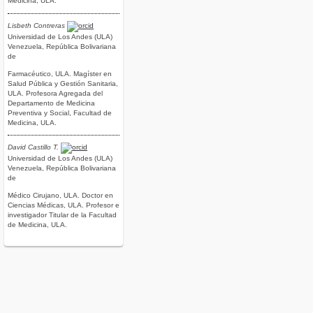
Medicina, ULA.
Lisbeth Contreras
Universidad de Los Andes (ULA)
Venezuela, República Bolivariana
de
Farmacéutico, ULA. Magíster en
Salud Pública y Gestión Sanitaria,
ULA. Profesora Agregada del
Departamento de Medicina
Preventiva y Social, Facultad de
Medicina, ULA.
David Castillo T.
Universidad de Los Andes (ULA)
Venezuela, República Bolivariana
de
Médico Cirujano, ULA. Doctor en
Ciencias Médicas, ULA. Profesor e
investigador Titular de la Facultad
de Medicina, ULA.