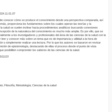
2024.11.01.07
rmite conocer cómo se produce el conocimiento desde una perspectiva comparada, así
más, proporciona los fundamentos sobre los cuales operan las teorías y la
e la salud se suelen inclinar hacia procedimientos analíticos buscando conexiones
ncepción de la naturaleza del conocimiento es mucho más amplia. Es por ello, que se
cialmente a los investigadores y profesionales del área de las ciencias de la salud con la
or leer y conocer más sobre un tema que es de importancia y utilidad a la hora de
ión o simplemente realizar una lectura. Por lo que los autores se basaron en revisar
inición de epistemología, destacando de ellas el proceso desde el punto de vista
 que posibiliten comprender los saberes de las ciencias de la salud.
3/11/23
o; Filosofía; Metodología; Ciencias de la salud