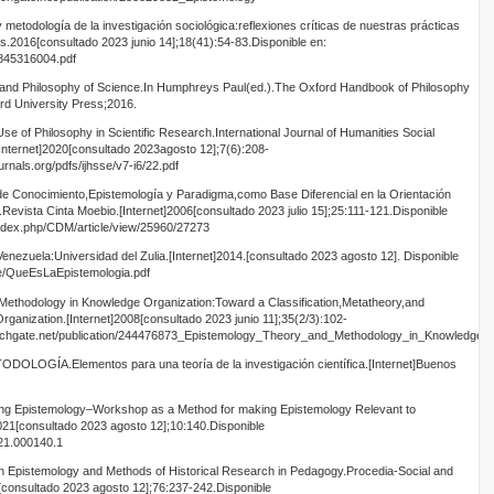
 metodología de la investigación sociológica:reflexiones críticas de nuestras prácticas
as.2016[consultado 2023 junio 14];18(41):54-83.Disponible en:
6845316004.pdf
and Philosophy of Science.In Humphreys Paul(ed.).The Oxford Handbook of Philosophy
rd University Press;2016.
 of Philosophy in Scientific Research.International Journal of Humanities Social
nternet]2020[consultado 2023agosto 12];7(6):208-
rnals.org/pdfs/ijhsse/v7-i6/22.pdf
e Conocimiento,Epistemología y Paradigma,como Base Diferencial en la Orientación
Revista Cinta Moebio.[Internet]2006[consultado 2023 julio 15];25:111-121.Disponible
/index.php/CDM/article/view/25960/27273
enezuela:Universidad del Zulia.[Internet]2014.[consultado 2023 agosto 12]. Disponible
ve/QueEsLaEpistemologia.pdf
Methodology in Knowledge Organization:Toward a Classification,Metatheory,and
nization.[Internet]2008[consultado 2023 junio 11];35(2/3):102-
earchgate.net/publication/244476873_Epistemology_Theory_and_Methodology_in_Knowledg
OGÍA.Elementos para una teoría de la investigación científica.[Internet]Buenos
ing Epistemology–Workshop as a Method for making Epistemology Relevant to
021[consultado 2023 agosto 12];10:140.Disponible
021.000140.1
 Epistemology and Methods of Historical Research in Pedagogy.Procedia-Social and
[consultado 2023 agosto 12];76:237-242.Disponible