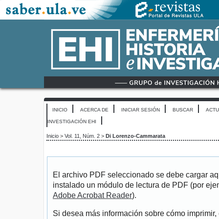
INICIO
ACERCA DE
INICIAR SESIÓN
BUSCAR
ACTU
INVESTIGACIÓN EHI
Inicio
>
Vol. 11, Núm. 2
>
Di Lorenzo-Cammarata
El archivo PDF seleccionado se debe cargar aqu
instalado un módulo de lectura de PDF (por eje
Adobe Acrobat Reader
).
Si desea más información sobre cómo imprimir, 