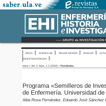
INICIO
ACERCA DE
INICIAR SESIÓN
BUSCAR
ACTU
INVESTIGACIÓN EHI
Inicio
>
Vol. 3, Núm. 1-2 (2016)
>
Fernández
Programa «Semilleros de Inves
de Enfermería. Universidad de
Alba Rosa Fernández, Eduardo José Sánchez 