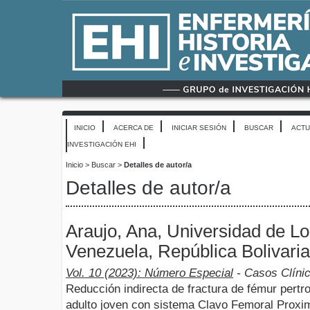
INICIO
ACERCA DE
INICIAR SESIÓN
BUSCAR
ACTU
INVESTIGACIÓN EHI
Inicio
>
Buscar
>
Detalles de autor/a
Detalles de autor/a
Araujo, Ana, Universidad de L
Venezuela, República Bolivari
Vol. 10 (2023): Número Especial
- Casos Clíni
Reducción indirecta de fractura de fémur pert
adulto joven con sistema Clavo Femoral Proxim