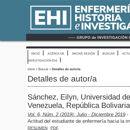
INICIO
ACERCA DE
INICIAR SESIÓN
BUSCAR
ACTU
INVESTIGACIÓN EHI
Inicio
>
Buscar
>
Detalles de autor/a
Detalles de autor/a
Sánchez, Eilyn, Universidad d
Venezuela, República Bolivari
Vol. 6, Núm. 2 (2019): Julio - Diciembre 2019
- 
Actitud del estudiante de enfermería hacia la in
RESUMEN
PDF