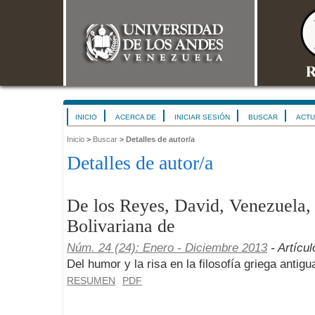
INICIO
ACERCA DE
INICIAR SESIÓN
BUSCAR
ACTU
Inicio
>
Buscar
>
Detalles de autor/a
Detalles de autor/a
De los Reyes, David, Venezuela,
Bolivariana de
Núm. 24 (24): Enero - Diciembre 2013
- Artícul
Del humor y la risa en la filosofía griega antigu
RESUMEN
PDF