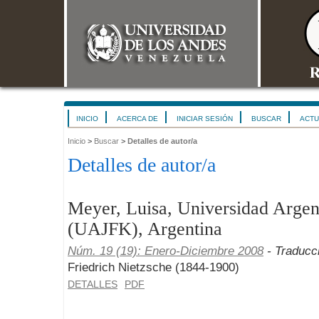
INICIO
ACERCA DE
INICIAR SESIÓN
BUSCAR
ACTU
Inicio
>
Buscar
>
Detalles de autor/a
Detalles de autor/a
Meyer, Luisa, Universidad Argen
(UAJFK), Argentina
Núm. 19 (19): Enero-Diciembre 2008
- Traducc
Friedrich Nietzsche (1844-1900)
DETALLES
PDF