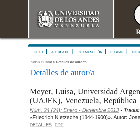
INICIO
ACERCA DE
INICIAR SESIÓN
BUSCAR
ACTU
Inicio
>
Buscar
>
Detalles de autor/a
Detalles de autor/a
Meyer, Luisa, Universidad Argen
(UAJFK), Venezuela, República 
Núm. 24 (24): Enero - Diciembre 2013
- Traduc
«Friedrich Nietzsche (1844-1900)». Autor: Jos
DETALLES
PDF