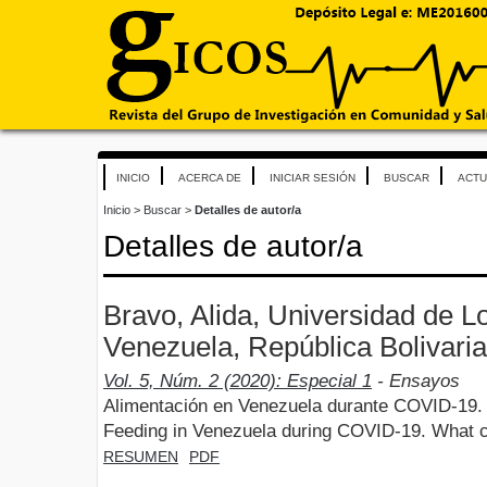
INICIO
ACERCA DE
INICIAR SESIÓN
BUSCAR
ACTU
Inicio
>
Buscar
>
Detalles de autor/a
Detalles de autor/a
Bravo, Alida, Universidad de 
Venezuela, República Bolivari
Vol. 5, Núm. 2 (2020): Especial 1
- Ensayos
Alimentación en Venezuela durante COVID-19
Feeding in Venezuela during COVID-19. What 
RESUMEN
PDF