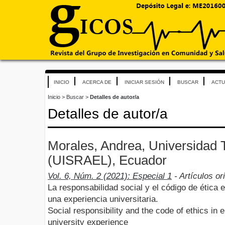
INICIO
ACERCA DE
INICIAR SESIÓN
BUSCAR
ACTU
Inicio
>
Buscar
>
Detalles de autor/a
Detalles de autor/a
Morales, Andrea, Universidad T
(UISRAEL), Ecuador
Vol. 6, Núm. 2 (2021): Especial 1
- Artículos or
La responsabilidad social y el código de ética
una experiencia universitaria.
Social responsibility and the code of ethics in 
university experience