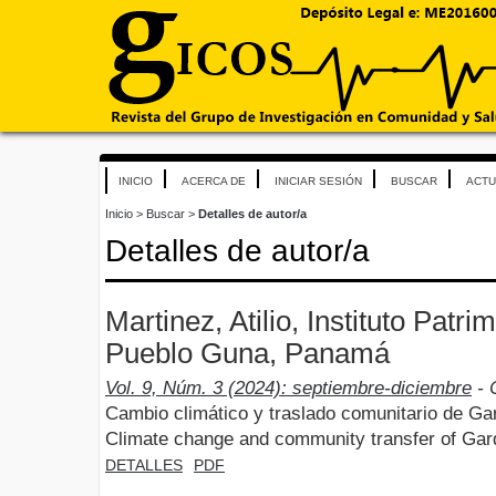
INICIO
ACERCA DE
INICIAR SESIÓN
BUSCAR
ACTU
Inicio
>
Buscar
>
Detalles de autor/a
Detalles de autor/a
Martinez, Atilio, Instituto Patri
Pueblo Guna, Panamá
Vol. 9, Núm. 3 (2024): septiembre-diciembre
- 
Cambio climático y traslado comunitario de G
Climate change and community transfer of Ga
DETALLES
PDF