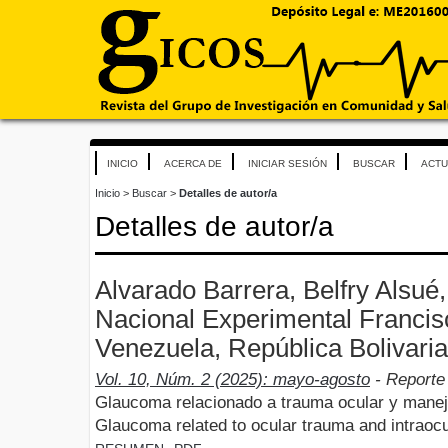
INICIO
ACERCA DE
INICIAR SESIÓN
BUSCAR
ACTU
Inicio
>
Buscar
>
Detalles de autor/a
Detalles de autor/a
Alvarado Barrera, Belfry Alsué
Nacional Experimental Francis
Venezuela, República Bolivari
Vol. 10, Núm. 2 (2025): mayo-agosto
- Reporte
Glaucoma relacionado a trauma ocular y manejo
Glaucoma related to ocular trauma and intrao