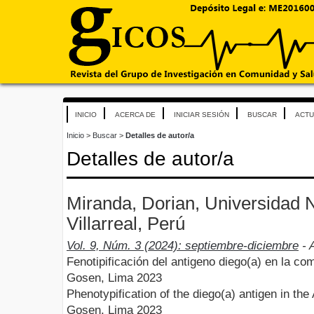
INICIO
ACERCA DE
INICIAR SESIÓN
BUSCAR
ACTU
Inicio
>
Buscar
>
Detalles de autor/a
Detalles de autor/a
Miranda, Dorian, Universidad 
Villarreal, Perú
Vol. 9, Núm. 3 (2024): septiembre-diciembre
- A
Fenotipificación del antigeno diego(a) en la c
Gosen, Lima 2023
Phenotypification of the diego(a) antigen in th
Gosen, Lima 2023