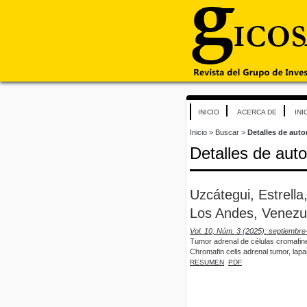
INICIO
ACERCA DE
INI
Inicio
>
Buscar
>
Detalles de auto
Detalles de auto
Uzcátegui, Estrella
Los Andes, Venezue
Vol. 10, Núm. 3 (2025): septiembre
Tumor adrenal de células cromafin
Chromafin cells adrenal tumor, la
RESUMEN
PDF