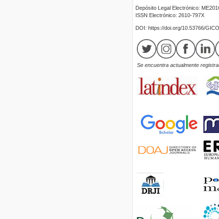
Depósito Legal Electrónico: ME20
ISSN Electrónico: 2610-797X
DOI: https://doi.org/10.53766/GIC
Se encuentra actualmente registrad