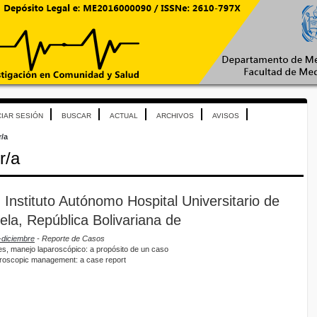
CIAR SESIÓN
BUSCAR
ACTUAL
ARCHIVOS
AVISOS
r/a
r/a
, Instituto Autónomo Hospital Universitario de
la, República Bolivariana de
-diciembre
- Reporte de Casos
es, manejo laparoscópico: a propósito de un caso
paroscopic management: a case report