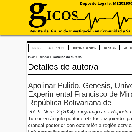
INICIO
ACERCA DE
INICIAR SESIÓN
BUSCAR
ACTU
Inicio
>
Buscar
>
Detalles de autor/a
Detalles de autor/a
Apolinar Pulido, Genesis, Univ
Experimental Francisco de Mir
República Bolivariana de
Vol. 9, Núm. 2 (2024): mayo-agosto
- Reporte 
Tumor en ángulo pontocerebeloso izquierdo: pa
craneal posterior con extensión a región cervic