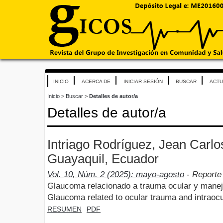
INICIO
ACERCA DE
INICIAR SESIÓN
BUSCAR
ACTU
Inicio
>
Buscar
>
Detalles de autor/a
Detalles de autor/a
Intriago Rodríguez, Jean Carlo
Guayaquil, Ecuador
Vol. 10, Núm. 2 (2025): mayo-agosto
- Reporte
Glaucoma relacionado a trauma ocular y manejo
Glaucoma related to ocular trauma and intrao
RESUMEN
PDF