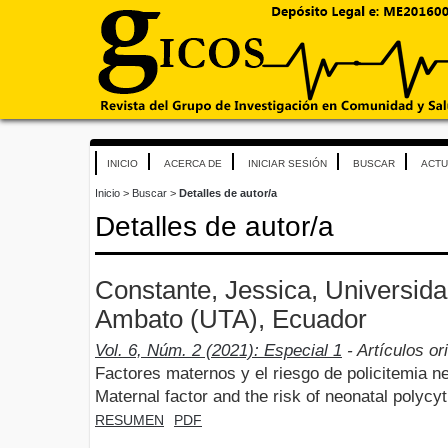
INICIO
ACERCA DE
INICIAR SESIÓN
BUSCAR
ACTU
Inicio
>
Buscar
>
Detalles de autor/a
Detalles de autor/a
Constante, Jessica, Universid
Ambato (UTA), Ecuador
Vol. 6, Núm. 2 (2021): Especial 1
- Artículos or
Factores maternos y el riesgo de policitemia n
Maternal factor and the risk of neonatal polyc
RESUMEN
PDF