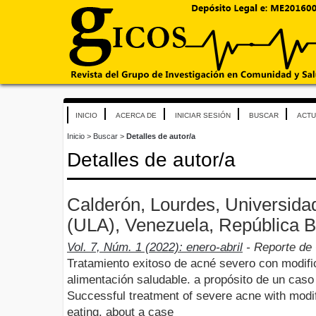
INICIO
ACERCA DE
INICIAR SESIÓN
BUSCAR
ACTU
Inicio
>
Buscar
>
Detalles de autor/a
Detalles de autor/a
Calderón, Lourdes, Universida
(ULA), Venezuela, República B
Vol. 7, Núm. 1 (2022): enero-abril
- Reporte de
Tratamiento exitoso de acné severo con modifi
alimentación saludable. a propósito de un caso
Successful treatment of severe acne with modif
eating. about a case