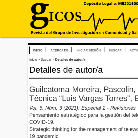
INICIO
ACERCA DE
INICIAR SESIÓN
BUSCAR
ACTU
Inicio
>
Buscar
>
Detalles de autor/a
Detalles de autor/a
Guilcatoma-Moreira, Pascolin,
Técnica “Luis Vargas Torres”,
Vol. 6, Núm. 3 (2021): Especial 2
- Revisiones
Pensamiento estratégico para la gestión del te
COVID-19.
Strategic thinking for the management of telew
19 pandemic