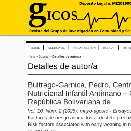
INICIO
ACERCA DE
INICIAR SESIÓN
BUSCAR
ACTU
Inicio
>
Buscar
>
Detalles de autor/a
Detalles de autor/a
Buitrago-Garnica, Pedro, Cent
Nutricional Infantil Antímano 
República Bolivariana de
Vol. 10, Núm. 2 (2025): mayo-agosto
- Ensayo
Factores de riesgo asociados al destete preco
Risk factors associated with early weaning in 