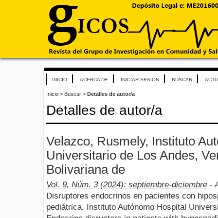
INICIO
ACERCA DE
INICIAR SESIÓN
BUSCAR
ACTU
Inicio
>
Buscar
>
Detalles de autor/a
Detalles de autor/a
Velazco, Rusmely, Instituto Au
Universitario de Los Andes, V
Bolivariana de
Vol. 9, Núm. 3 (2024): septiembre-diciembre
- A
Disruptores endocrinos en pacientes con hiposp
pediátrica. Instituto Autónomo Hospital Univer