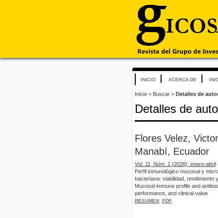
INICIO
ACERCA DE
INI
Inicio
>
Buscar
>
Detalles de auto
Detalles de auto
Flores Velez, Victo
Manabí, Ecuador
Vol. 11, Núm. 1 (2026): enero-abril
Perfil inmunológico mucosal y micr
bacteriana: viabilidad, rendimiento y
Mucosal immune profile and antibody 
performance, and clinical value
RESUMEN
PDF