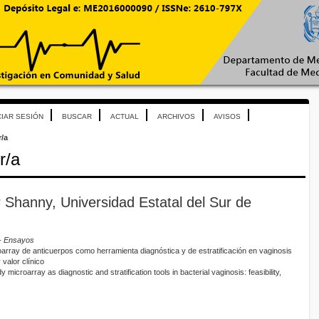
CIAR SESIÓN
BUSCAR
ACTUAL
ARCHIVOS
AVISOS
r/a
r/a
r Shanny, Universidad Estatal del Sur de
- Ensayos
oarray de anticuerpos como herramienta diagnóstica y de estratificación en vaginosis
 valor clínico
microarray as diagnostic and stratification tools in bacterial vaginosis: feasibility,