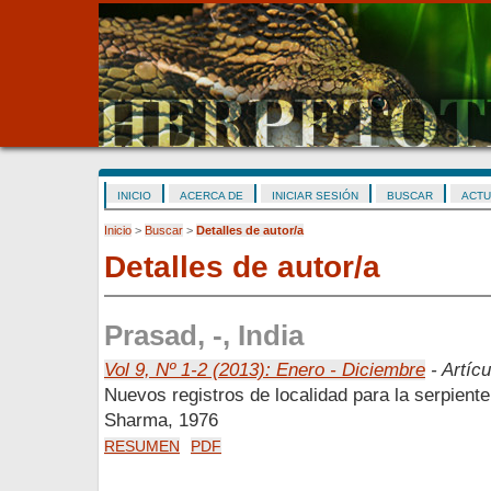
INICIO
ACERCA DE
INICIAR SESIÓN
BUSCAR
ACTU
Inicio
>
Buscar
>
Detalles de autor/a
Detalles de autor/a
Prasad, -, India
Vol 9, Nº 1-2 (2013): Enero - Diciembre
- Artícu
Nuevos registros de localidad para la serpient
Sharma, 1976
RESUMEN
PDF