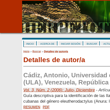
INICIO
ACERCA DE
INICIAR SESIÓN
BUSCAR
ACTU
Inicio
>
Buscar
>
Detalles de autor/a
Detalles de autor/a
Cádiz, Antonio, Universidad
(ULA), Venezuela, República 
Vol. 3, Núm. 2 (2006): Julio- Diciembre
- Artícu
Guía descriptiva para la identificación de las 
cubanas del género eleutherodactylus (Anura: l
RESUMEN
PDF