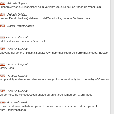
mbre
- Artículo Original
l género Atractus (Dipsadinae) de la vertiente lacustre de Los Andes de Venezuela
mbre
- Artículo Original
nura: Dendrobatidae) del macizo del Turimiquire, noreste De Venezuela
mbre
- Notas Herpetologicas
embre
- Artículo Original
s del piedemonte andino de Venezuela
embre
- Artículo Original
otepuyano del género Riolama(Squata: Gymnophthalmidae) del cerro marahuaca, Estado
embre
- Artículo Original
ersity Loss
embre
- Artículo Original
and possibly endangerend denbrobatic frog(colostethus dunni) from the valley of Caracas
embre
- Artículo Original
us del norte de Venezuela confundido durante largo tiempo con C.brunneus
mbre
- Artículo Original
thus meridensis, with description of a related new species and redescription of
nura: Dendrobatidae)