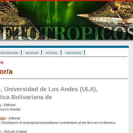
CIAR SESIÓN
BUSCAR
ACTUAL
ARCHIVOS
r/a
or/a
, Universidad de Los Andes (ULA),
ica Bolivariana de
o
- Editorial
inoco’s traveler
mbre
- Editorial
 Dominance of neotropical herpetofauna contributions at the first wch in America
o
- Artículo Original