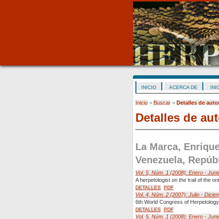
INICIO
ACERCA DE
INI
Inicio
>
Buscar
>
Detalles de auto
Detalles de aut
La Marca, Enrique
Venezuela, Repúbl
Vol. 5, Núm. 1 (2008): Enero - Juni
A herpetologist on the trail of the or
DETALLES
PDF
Vol. 4, Núm. 2 (2007): Julio - Dicie
6th World Congress of Herpetology:
DETALLES
PDF
Vol. 5, Núm. 1 (2008): Enero - Juni