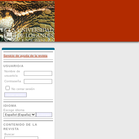
Servicio de ayuda de la revista
USUARIO/A
Nombre de
usuario/a
Contraseña
No cerrar sesión
IDIOMA
Escoge idioma
CONTENIDO DE LA
REVISTA
Buscar