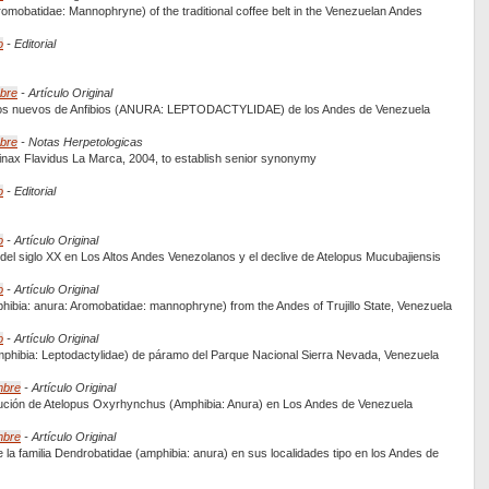
romobatidae: Mannophryne) of the traditional coffee belt in the Venezuelan Andes
o
- Editorial
mbre
- Artículo Original
ros nuevos de Anfibios (ANURA: LEPTODACTYLIDAE) de los Andes de Venezuela
mbre
- Notas Herpetologicas
nax Flavidus La Marca, 2004, to establish senior synonymy
o
- Editorial
o
- Artículo Original
 del siglo XX en Los Altos Andes Venezolanos y el declive de Atelopus Mucubajiensis
o
- Artículo Original
phibia: anura: Aromobatidae: mannophryne) from the Andes of Trujillo State, Venezuela
o
- Artículo Original
hibia: Leptodactylidae) de páramo del Parque Nacional Sierra Nevada, Venezuela
mbre
- Artículo Original
nución de Atelopus Oxyrhynchus (Amphibia: Anura) en Los Andes de Venezuela
mbre
- Artículo Original
 la familia Dendrobatidae (amphibia: anura) en sus localidades tipo en los Andes de