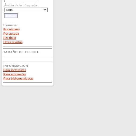
Ámbito de la búsqueda
Examinar
Por número
Por autor/a
Por título
Otras revistas
TAMAÑO DE FUENTE
INFORMACIÓN
Para lectores/as
Para autores/as
Para bibliotecarios/as