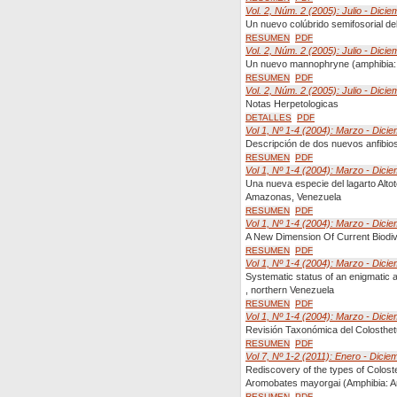
Vol. 2, Núm. 2 (2005): Julio - Dicie
Un nuevo colúbrido semifosorial de
RESUMEN
PDF
Vol. 2, Núm. 2 (2005): Julio - Dicie
Un nuevo mannophryne (amphibia: a
RESUMEN
PDF
Vol. 2, Núm. 2 (2005): Julio - Dicie
Notas Herpetologicas
DETALLES
PDF
Vol 1, Nº 1-4 (2004): Marzo - Dici
Descripción de dos nuevos anfibio
RESUMEN
PDF
Vol 1, Nº 1-4 (2004): Marzo - Dici
Una nueva especie del lagarto Alt
Amazonas, Venezuela
RESUMEN
PDF
Vol 1, Nº 1-4 (2004): Marzo - Dici
A New Dimension Of Current Biodiv
RESUMEN
PDF
Vol 1, Nº 1-4 (2004): Marzo - Dici
Systematic status of an enigmatic 
, northern Venezuela
RESUMEN
PDF
Vol 1, Nº 1-4 (2004): Marzo - Dici
Revisión Taxonómica del Colosthet
RESUMEN
PDF
Vol 7, Nº 1-2 (2011): Enero - Dicie
Rediscovery of the types of Coloste
Aromobates mayorgai (Amphibia: A
RESUMEN
PDF