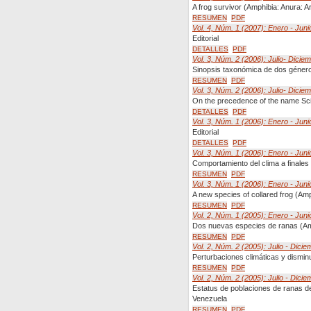
A frog survivor (Amphibia: Anura: A
RESUMEN
PDF
Vol. 4, Núm. 1 (2007): Enero - Juni
Editorial
DETALLES
PDF
Vol. 3, Núm. 2 (2006): Julio- Dicie
Sinopsis taxonómica de dos géne
RESUMEN
PDF
Vol. 3, Núm. 2 (2006): Julio- Dicie
On the precedence of the name Sci
DETALLES
PDF
Vol. 3, Núm. 1 (2006): Enero - Juni
Editorial
DETALLES
PDF
Vol. 3, Núm. 1 (2006): Enero - Juni
Comportamiento del clima a finales
RESUMEN
PDF
Vol. 3, Núm. 1 (2006): Enero - Juni
A new species of collared frog (Am
RESUMEN
PDF
Vol. 2, Núm. 1 (2005): Enero - Juni
Dos nuevas especies de ranas (Amp
RESUMEN
PDF
Vol. 2, Núm. 2 (2005): Julio - Dicie
Perturbaciones climáticas y dismi
RESUMEN
PDF
Vol. 2, Núm. 2 (2005): Julio - Dicie
Estatus de poblaciones de ranas de
Venezuela
RESUMEN
PDF