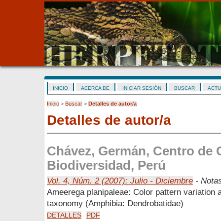
INICIO
ACERCA DE
INICIAR SESIÓN
BUSCAR
ACTU
Inicio
>
Buscar
>
Detalles de autor/a
Detalles de autor/a
Chávez, Germán, Centro de O
Biodiversidad, Perú
Vol. 4, Núm. 2 (2007): Julio - Diciembre
- Notas
Ameerega planipaleae: Color pattern variation 
taxonomy (Amphibia: Dendrobatidae)
DETALLES
PDF