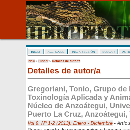
INICIO
ACERCA DE
INICIAR SESIÓN
BUSCAR
ACTU
Inicio
>
Buscar
>
Detalles de autor/a
Detalles de autor/a
Gregoriani, Tonio, Grupo de 
Toxinología Aplicada y Anim
Núcleo de Anzoátegui, Unive
Puerto La Cruz, Anzoátegui,
Vol 9, Nº 1-2 (2013): Enero - Diciembre
- Artícu
Primer reporte de envenenamiento humano caus