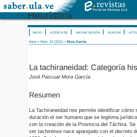
Heurística
INICIO
ACERCA DE
INICIAR SESIÓN
BUSCAR
ACTU
Inicio
>
Núm. 14 (2011)
>
Mora García
La tachiraneidad: Categoría hist
José Pascual Mora García
Resumen
La Tachiraneidad nos permite identificar cómo 
duración el ser humano que se legitima jurídico
con la creación de la Provincia del Táchira. S
ser tachirense nace aparejado con el decreto d