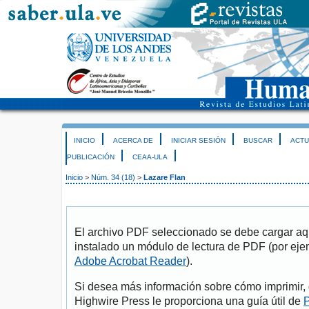
INICIO
ACERCA DE
INICIAR SESIÓN
BUSCAR
ACTU
PUBLICACIÓN
CEAA-ULA
Inicio
>
Núm. 34 (18)
>
Lazare Flan
El archivo PDF seleccionado se debe cargar aqu
instalado un módulo de lectura de PDF (por eje
Adobe Acrobat Reader
).
Si desea más información sobre cómo imprimir, 
Highwire Press le proporciona una guía útil de
P