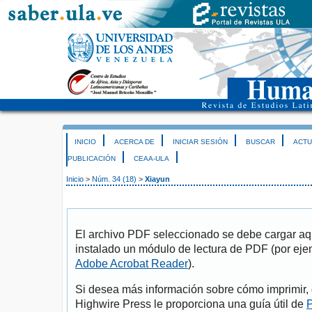
INICIO
ACERCA DE
INICIAR SESIÓN
BUSCAR
ACTU
PUBLICACIÓN
CEAA-ULA
Inicio
>
Núm. 34 (18)
>
Xiayun
El archivo PDF seleccionado se debe cargar aqu
instalado un módulo de lectura de PDF (por eje
Adobe Acrobat Reader
).
Si desea más información sobre cómo imprimir, 
Highwire Press le proporciona una guía útil de
P