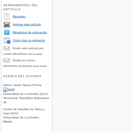
HERRAMIENTAS DEL
ARTÍCULO
Resumen
Imprima este artículo
Metadatos de indexación
Cómo citar un elemento
Envíe este artículo por
correo electrónico
(Inicie sesión)
Enviar un correo
electrónico al autor/a
(Inicie sesión)
ACERCA DEL AUTOR/A
Nelson Javier García Pernía
Universidad de Los Andes (ULA)
Venezuela, República Bolivariana
de
Centro de Estudios de África y
Asia-CEAA
Universidad de Los Andes
Mérida