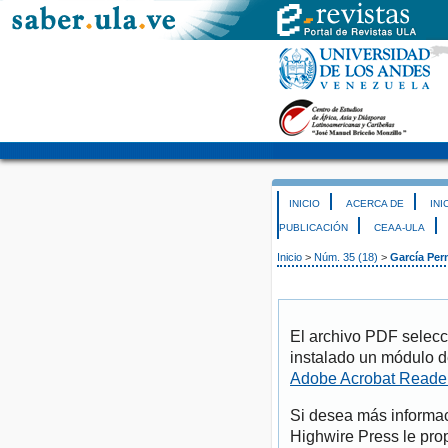
INICIO
ACERCA DE
INI
PUBLICACIÓN
CEAA-ULA
Inicio
>
Núm. 35 (18)
>
García Per
El archivo PDF selecc
instalado un módulo d
Adobe Acrobat Reade
Si desea más informac
Highwire Press le pro