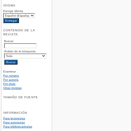
IDIOMA
Escoge idioma
CONTENIDO DE LA
REVISTA
Buscar
Ámbito de la búsqueda
Examinar
Por número
Por autor/a
Por título
Otras revistas
TAMAÑO DE FUENTE
INFORMACIÓN
Para lectores/as
Para autores/as
Para bibliotecarios/as