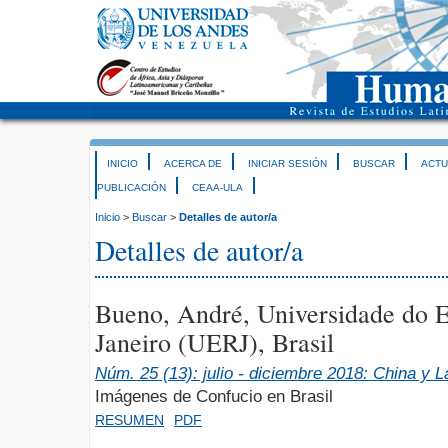
INICIO
ACERCA DE
INICIAR SESIÓN
BUSCAR
ACTU
PUBLICACIÓN
CEAA-ULA
Inicio
>
Buscar
>
Detalles de autor/a
Detalles de autor/a
Bueno, André, Universidade do E
Janeiro (UERJ), Brasil
Núm. 25 (13): julio - diciembre 2018: China y 
Imágenes de Confucio en Brasil
RESUMEN
PDF