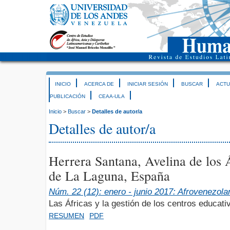
INICIO
ACERCA DE
INICIAR SESIÓN
BUSCAR
ACTU
PUBLICACIÓN
CEAA-ULA
Inicio
>
Buscar
>
Detalles de autor/a
Detalles de autor/a
Herrera Santana, Avelina de los 
de La Laguna, España
Núm. 22 (12): enero - junio 2017: Afrovenezola
Las Áfricas y la gestión de los centros educati
RESUMEN
PDF