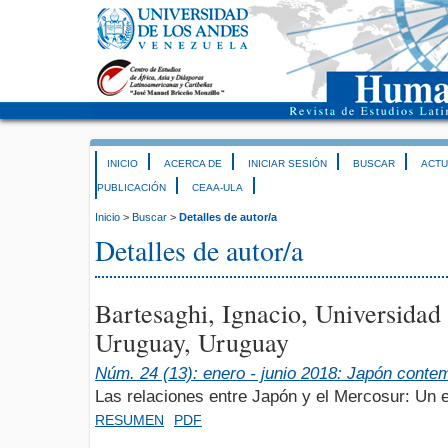
INICIO
ACERCA DE
INICIAR SESIÓN
BUSCAR
ACTU
PUBLICACIÓN
CEAA-ULA
Inicio
>
Buscar
>
Detalles de autor/a
Detalles de autor/a
Bartesaghi, Ignacio, Universidad 
Uruguay, Uruguay
Núm. 24 (13): enero - junio 2018: Japón cont
Las relaciones entre Japón y el Mercosur: Un 
RESUMEN
PDF