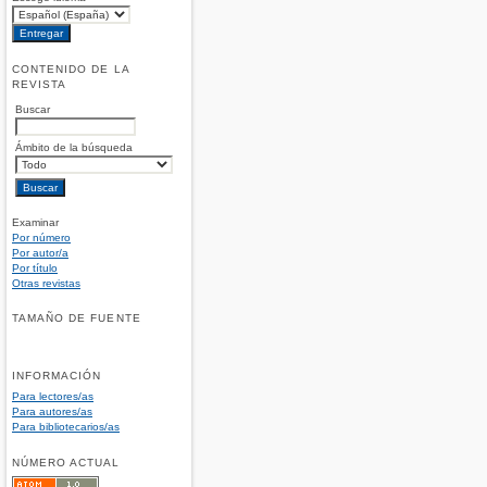
CONTENIDO DE LA
REVISTA
Buscar
Ámbito de la búsqueda
Examinar
Por número
Por autor/a
Por título
Otras revistas
TAMAÑO DE FUENTE
INFORMACIÓN
Para lectores/as
Para autores/as
Para bibliotecarios/as
NÚMERO ACTUAL