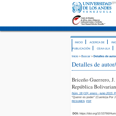
INICIO
ACERCA DE
INI
PUBLICACIÓN
CEAA-ULA
Inicio
>
Buscar
>
Detalles de auto
Detalles de autor
Briceño Guerrero, J
República Bolivarian
Núm. 18 (10): enero - junio 2015: 
“Querer es poder” (Cuento)a Por J
RESUMEN
PDF
DOI:
https://doi.org/10.53766/Hu