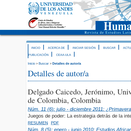
INICIO
ACERCA DE
INICIAR SESIÓN
BUSCAR
ACTU
PUBLICACIÓN
CEAA-ULA
Inicio
>
Buscar
>
Detalles de autor/a
Detalles de autor/a
Delgado Caicedo, Jerónimo, Uni
de Colombia, Colombia
Núm. 11 (6): julio - diciembre 2011: ¿Primaver
Juegos de poder: La estrategia detrás de la int
RESUMEN
PDF
Núm. 8 (5): enero - junio 2010: Estudios Africa