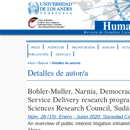
INICIO
ACERCA DE
INICIAR SESIÓN
BUSCAR
ACTU
PUBLICACIÓN
CEAA-ULA
Inicio
>
Buscar
>
Detalles de autor/a
Detalles de autor/a
Bohler-Muller, Narnia, Democra
Service Delivery research prog
Sciences Research Council, Sudá
Núm. 28 (15): Enero - Junio 2020: Sociedad Civ
An overview of public interest litigation initia