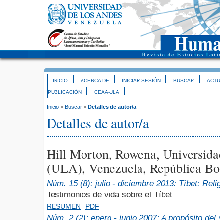
INICIO
ACERCA DE
INICIAR SESIÓN
BUSCAR
ACTU
PUBLICACIÓN
CEAA-ULA
Inicio
>
Buscar
>
Detalles de autor/a
Detalles de autor/a
Hill Morton, Rowena, Universid
(ULA), Venezuela, República Bol
Núm. 15 (8): julio - diciembre 2013: Tíbet: Relig
Testimonios de vida sobre el Tíbet
RESUMEN
PDF
Núm. 2 (2): enero - junio 2007: A propósito del 