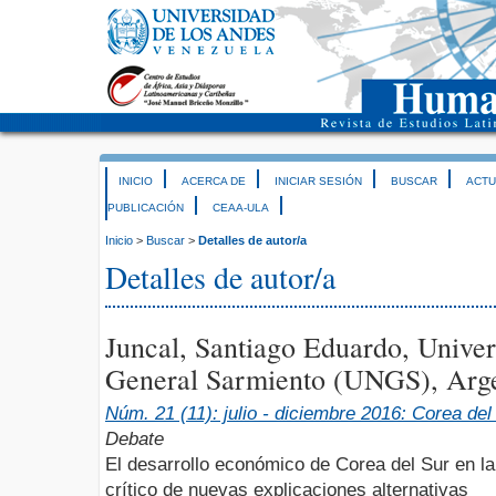
INICIO
ACERCA DE
INICIAR SESIÓN
BUSCAR
ACTU
PUBLICACIÓN
CEAA-ULA
Inicio
>
Buscar
>
Detalles de autor/a
Detalles de autor/a
Juncal, Santiago Eduardo, Unive
General Sarmiento (UNGS), Arg
Núm. 21 (11): julio - diciembre 2016: Corea de
Debate
El desarrollo económico de Corea del Sur en la
crítico de nuevas explicaciones alternativas