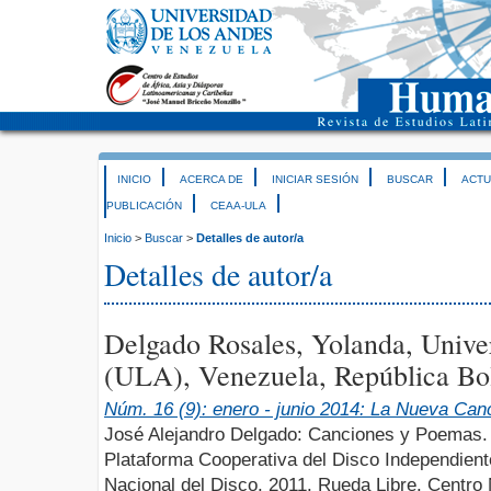
INICIO
ACERCA DE
INICIAR SESIÓN
BUSCAR
ACTU
PUBLICACIÓN
CEAA-ULA
Inicio
>
Buscar
>
Detalles de autor/a
Detalles de autor/a
Delgado Rosales, Yolanda, Unive
(ULA), Venezuela, República Bol
Núm. 16 (9): enero - junio 2014: La Nueva Can
José Alejandro Delgado: Canciones y Poemas
Plataforma Cooperativa del Disco Independient
Nacional del Disco. 2011. Rueda Libre. Centro 