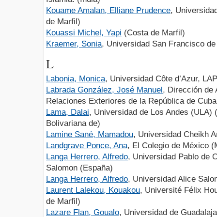
Kouame Amalan, Elliane Prudence
, Universida
de Marfil)
Kouassi Michel, Yapi
(Costa de Marfil)
Kraemer, Sonia
, Universidad San Francisco de
L
Labonia, Monica
, Universidad Côte d’Azur, LA
Labrada González, José Manuel
, Dirección de
Relaciones Exteriores de la República de Cub
Lama, Dalai
, Universidad de Los Andes (ULA) 
Bolivariana de)
Lamine Sané, Mamadou
, Universidad Cheikh 
Landgrave Ponce, Ana
, El Colegio de México 
Langa Herrero, Alfredo
, Universidad Pablo de O
Salomon (España)
Langa Herrero, Alfredo
, Universidad Alice Sal
Laurent Lalekou, Kouakou
, Université Félix H
de Marfil)
Lazare Flan, Goualo
, Universidad de Guadalaj