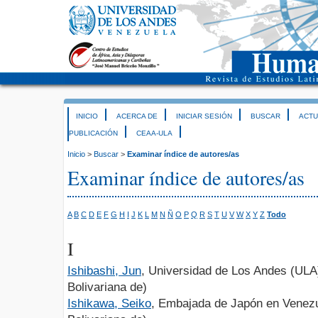
INICIO
ACERCA DE
INICIAR SESIÓN
BUSCAR
ACTU
PUBLICACIÓN
CEAA-ULA
Inicio
>
Buscar
>
Examinar índice de autores/as
Examinar índice de autores/as
A
B
C
D
E
F
G
H
I
J
K
L
M
N
Ñ
O
P
Q
R
S
T
U
V
W
X
Y
Z
Todo
I
Ishibashi, Jun
, Universidad de Los Andes (ULA
Bolivariana de)
Ishikawa, Seiko
, Embajada de Japón en Venezu