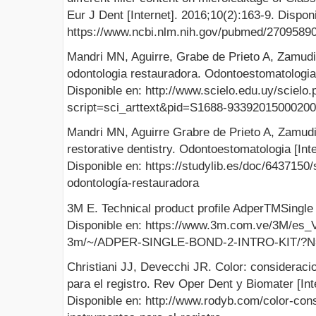
Eur J Dent [Internet]. 2016;10(2):163-9. Dispon
https://www.ncbi.nlm.nih.gov/pubmed/2709589
Mandri MN, Aguirre, Grabe de Prieto A, Zamud
odontologia restauradora. Odontoestomatologia 
Disponible en: http://www.scielo.edu.uy/scielo.
script=sci_arttext&pid=S1688-9339201500020
Mandri MN, Aguirre Grabre de Prieto A, Zamud
restorative dentistry. Odontoestomatologia [Int
Disponible en: https://studylib.es/doc/6437150
odontología-restauradora
3M E. Technical product profile AdperTMSingle 
Disponible en: https://www.3m.com.ve/3M/es_VE
3m/~/ADPER-SINGLE-BOND-2-INTRO-KIT/?N=
Christiani JJ, Devecchi JR. Color: consideraci
para el registro. Rev Oper Dent y Biomater [Int
Disponible en: http://www.rodyb.com/color-con