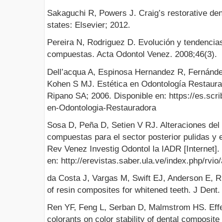
Sakaguchi R, Powers J. Craig’s restorative dent
states: Elsevier; 2012.
Pereira N, Rodriguez D. Evolución y tendencia
compuestas. Acta Odontol Venez. 2008;46(3).
Dell’acqua A, Espinosa Hernandez R, Fernánd
Kohen S MJ. Estética en Odontología Restaurado
Ripano SA; 2006. Disponible en: https://es.sc
en-Odontologia-Restauradora
Sosa D, Peña D, Setien V RJ. Alteraciones del 
compuestas para el sector posterior pulidas y 
Rev Venez Investig Odontol la IADR [Internet].
en: http://erevistas.saber.ula.ve/index.php/rvio
da Costa J, Vargas M, Swift EJ, Anderson E, Rit
of resin composites for whitened teeth. J Dent
Ren YF, Feng L, Serban D, Malmstrom HS. Ef
colorants on color stability of dental composite r