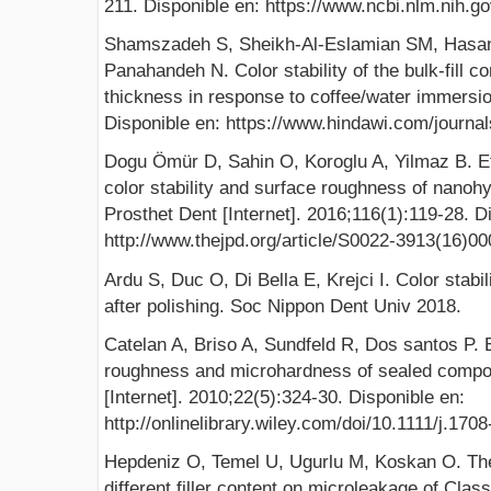
211. Disponible en: https://www.ncbi.nlm.nih.
Shamszadeh S, Sheikh-Al-Eslamian SM, Hasan
Panahandeh N. Color stability of the bulk-fill c
thickness in response to coffee/water immersion
Disponible en: https://www.hindawi.com/journal
Dogu Ömür D, Sahin O, Koroglu A, Yilmaz B. Ef
color stability and surface roughness of nanoh
Prosthet Dent [Internet]. 2016;116(1):119-28. D
http://www.thejpd.org/article/S0022-3913(16)00
Ardu S, Duc O, Di Bella E, Krejci I. Color stabil
after polishing. Soc Nippon Dent Univ 2018.
Catelan A, Briso A, Sundfeld R, Dos santos P. Ef
roughness and microhardness of sealed compos
[Internet]. 2010;22(5):324-30. Disponible en:
http://onlinelibrary.wiley.com/doi/10.1111/j.17
Hepdeniz O, Temel U, Ugurlu M, Koskan O. The 
different filler content on microleakage of Clas