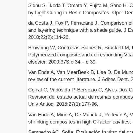
Sidhu S, Ikeda T, Omata Y, Fujita M, Sano H. 
by Light Curing in Resin Composites. Oper Den
da Costa J, Fox P, Ferracane J. Comparison of
and layering technique with a shade guide. J E
2010;22(2):114-26.
Browning W, Contreras-Bulnes R, Brackett M, B
Polymerized composite and corresponding Vita
elsevier. 2009;37S:e 34 – e 39.
Van Ende A, Van MeerBeek B, Lise D, De Munck 
review of the current literature. J Adhes Dent.
Corral C, Vildósola P, Bersezio C, Alves Dos 
Revision del estado actual de resinas compuest
Univ Antioq. 2015;27(1):177-96.
Van Ende A, Mine A, De Munck J, Poitevin A, 
shrinking composites in high C-factor cavities.
Sampedro AC, Sofia. Evaluación In vitro del gr