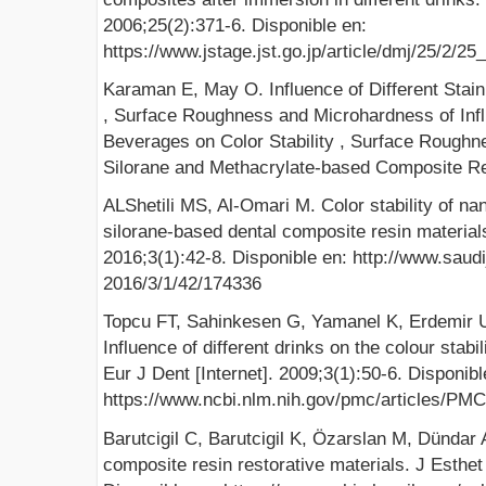
2006;25(2):371-6. Disponible en:
https://www.jstage.jst.go.jp/article/dmj/25/2/2
Karaman E, May O. Influence of Different Stain
, Surface Roughness and Microhardness of Influ
Beverages on Color Stability , Surface Rough
Silorane and Methacrylate-based Composite Re
ALShetili MS, Al-Omari M. Color stability of nan
silorane-based dental composite resin materials
2016;3(1):42-8. Disponible en: http://www.saudi
2016/3/1/42/174336
Topcu FT, Sahinkesen G, Yamanel K, Erdemir 
Influence of different drinks on the colour stabi
Eur J Dent [Internet]. 2009;3(1):50-6. Disponibl
https://www.ncbi.nlm.nih.gov/pmc/articles/PM
Barutcigil C, Barutcigil K, Özarslan M, Dündar A
composite resin restorative materials. J Esthet