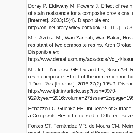
Doray P, Eldiwany M, Powers J. Effect of resi
of stain resistance for a composite provisional
[Internet]. 2003;15(4). Disponible en:
http://onlinelibrary.wiley.com/doi/10.1111/j.17
Mior Azrizal MI, Wan Zaripah, Wan Bakar, Huse
resistant of two composite resins. Arch Orofac S
Disponible en:
http://www.dental.usm.my/aos/docs/Vol_4/Issu
Miotti LL, Nicoloso GF, Durand LB, Susin AH, R
resin composite: Effect of the immersion metho
J Dent Res [Internet]. 2016;27(2):195-9. Dispon
http://www.ijdr.in/article.asp?issn=0970-
9290;year=2016;volume=27;issue=2;spage=195
Penazzo LC, Guenka PR. Influence of Surface Se
a Composite Resin Immersed in Different Beve
Fontes ST, Fernández MR, de Moura CM, Meirele