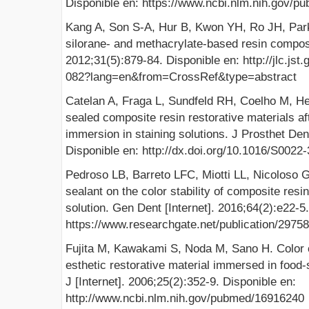
Disponible en: https://www.ncbi.nlm.nih.gov/
Kang A, Son S-A, Hur B, Kwon YH, Ro JH, Park J
silorane- and methacrylate-based resin composi
2012;31(5):879-84. Disponible en: http://jlc.j
082?lang=en&from=CrossRef&type=abstract
Catelan A, Fraga L, Sundfeld RH, Coelho M, Henr
sealed composite resin restorative materials afte
immersion in staining solutions. J Prosthet Den
Disponible en: http://dx.doi.org/10.1016/S0022
Pedroso LB, Barreto LFC, Miotti LL, Nicoloso G
sealant on the color stability of composite resi
solution. Gen Dent [Internet]. 2016;64(2):e22-5
https://www.researchgate.net/publication/2975
Fujita M, Kawakami S, Noda M, Sano H. Color 
esthetic restorative material immersed in food-
J [Internet]. 2006;25(2):352-9. Disponible en:
http://www.ncbi.nlm.nih.gov/pubmed/16916240