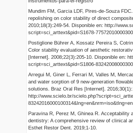
instrumentos-para-el-registro
Mundim FM, Garcia LDF, Pires-de-Souza FDC. Ef
repolishing on color stability of direct composite
2010;18(3):249-54. Disponible en: http://www.sc
script=sci_arttext&pid=S1678-7757201000030
Postiglione Bührer A, Kossatz Pereira S, Cotrin
Color stability evaluation of aesthetic restorat
[Internet]. 2008;22(3):205-10. Disponible en: ht
script=sci_arttext&pid=S1806-8324200800030
Arregui M, Giner L, Ferrari M, Valles M, Merc
and water sorption of 9 new-generation flowabl
solutions. Braz Oral Res [Internet]. 2016;30(1):
http://www.scielo.br/scielo.php?script=sci_art
83242016000100314&lng=en&nrm=iso&tlng=en
Paravina R, Perez M, Ghinea R. Acceptability an
dentistry: A comprehensive review of clinical a
Esthet Restor Dent. 2019;1-10.