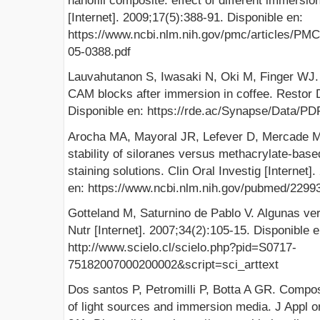
nanofill composite: effect of different immersio
[Internet]. 2009;17(5):388-91. Disponible en:
https://www.ncbi.nlm.nih.gov/pmc/articles/PM
05-0388.pdf
Lauvahutanon S, Iwasaki N, Oki M, Finger WJ. 
CAM blocks after immersion in coffee. Restor D
Disponible en: https://rde.ac/Synapse/Data/P
Arocha MA, Mayoral JR, Lefever D, Mercade M,
stability of siloranes versus methacrylate-bas
staining solutions. Clin Oral Investig [Internet]
en: https://www.ncbi.nlm.nih.gov/pubmed/2299
Gotteland M, Saturnino de Pablo V. Algunas ver
Nutr [Internet]. 2007;34(2):105-15. Disponible e
http://www.scielo.cl/scielo.php?pid=S0717-
75182007000200002&script=sci_arttext
Dos santos P, Petromilli P, Botta A GR. Composit
of light sources and immersion media. J Appl or