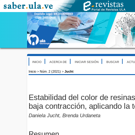
INICIO
ACERCA DE
INICIAR SESIÓN
BUSCAR
ACTU
Inicio
>
Núm. 2 (2021)
>
Jucht
Estabilidad del color de resin
baja contracción, aplicando la 
Daniela Jucht, Brenda Urdaneta
Resumen