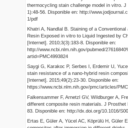
thermocycling stain challenge model in vitro. J
1):48-56. Disponible en: http://www.jodjournal
1/pdf
Khatri A, Nandlal B. Staining of a Conventiona
Resin Exposed in vitro to Liquid Ingested by Chi
[Internet]. 2010;3(3):183-8. Disponible en:
http://www.ncbi.nlm.nih.gov/pubmed/27616840%
artid=PMC4993824
Saygi G, Karakoc P, Serbes I, Erdemir U, Yucel 
stain resistance of a nano-hybrid resin compos
[Internet]. 2015;49(2):23-30. Disponible en:
https://www.ncbi.nlm.nih.gov/pmc/articles/PM
Falkensammer F, Arnetzl GV, Wildburger A, Freud
different composite resin materials. J Prosthet 
83. Disponible en: http://dx.doi.org/10.1016/S
Ertas E, Güler A, Yücel AC, Köprülü H, Güler E. 
composites after immersion in different drinks. 