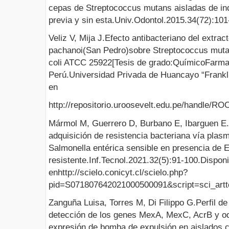
cepas de Streptococcus mutans aisladas de ind
previa y sin esta.Univ.Odontol.2015.34(72):101
Veliz V, Mija J.Efecto antibacteriano del extrac
pachanoi(San Pedro)sobre Streptococcus mut
coli ATCC 25922[Tesis de grado:QuímicoFarm
Perú.Universidad Privada de Huancayo “Frankli
en
http://repositorio.uroosevelt.edu.pe/handle/
Mármol M, Guerrero D, Burbano E, Ibarguen E
adquisición de resistencia bacteriana vía plas
Salmonella entérica sensible en presencia de E
resistente.Inf.Tecnol.2021.32(5):91-100.Disponi
enhttp://scielo.conicyt.cl/scielo.php?
pid=S071807642021000500091&script=sci_artt
Zanguña Luisa, Torres M, Di Filippo G.Perfil de 
detección de los genes MexA, MexC, AcrB y oq
expresión de bomba de expulsión en aislados c