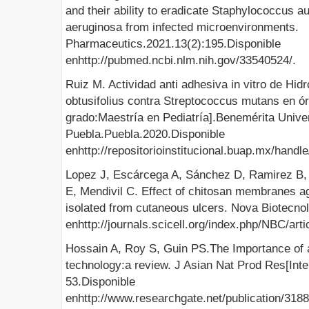
and their ability to eradicate Staphylococcus
aeruginosa from infected microenvironments.
Pharmaceutics.2021.13(2):195.Disponible
enhttp://pubmed.ncbi.nlm.nih.gov/33540524/.
Ruiz M. Actividad anti adhesiva in vitro de Hi
obtusifolius contra Streptococcus mutans en ó
grado:Maestría en Pediatría].Benemérita Unive
Puebla.Puebla.2020.Disponible
enhttp://repositorioinstitucional.buap.mx/hand
Lopez J, Escárcega A, Sánchez D, Ramirez B,
E, Mendivil C. Effect of chitosan membranes a
isolated from cutaneous ulcers. Nova Biotecno
enhttp://journals.scicell.org/index.php/NBC/arti
Hossain A, Roy S, Guin PS.The Importance of 
technology:a review. J Asian Nat Prod Res[Inte
53.Disponible
enhttp://www.researchgate.net/publication/