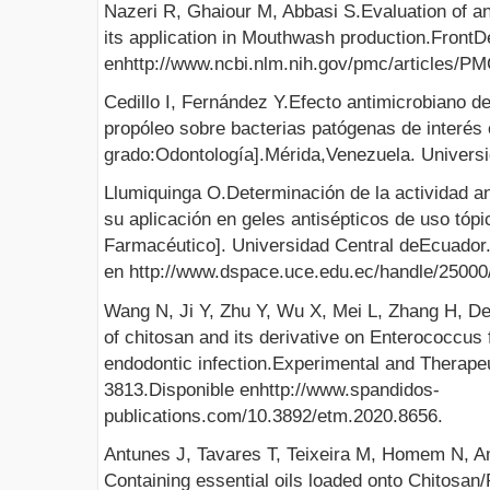
Nazeri R, Ghaiour M, Abbasi S.Evaluation of ant
its application in Mouthwash production.FrontD
enhttp://www.ncbi.nlm.nih.gov/pmc/articles/P
Cedillo I, Fernández Y.Efecto antimicrobiano 
propóleo sobre bacterias patógenas de interés 
grado:Odontología].Mérida,Venezuela. Univers
Llumiquinga O.Determinación de la actividad an
su aplicación en geles antisépticos de uso tóp
Farmacéutico]. Universidad Central deEcuador
en http://www.dspace.uce.edu.ec/handle/25000
Wang N, Ji Y, Zhu Y, Wu X, Mei L, Zhang H, De
of chitosan and its derivative on Enterococcus 
endodontic infection.Experimental and Therape
3813.Disponible enhttp://www.spandidos-
publications.com/10.3892/etm.2020.8656.
Antunes J, Tavares T, Teixeira M, Homem N, A
Containing essential oils loaded onto Chitosan/