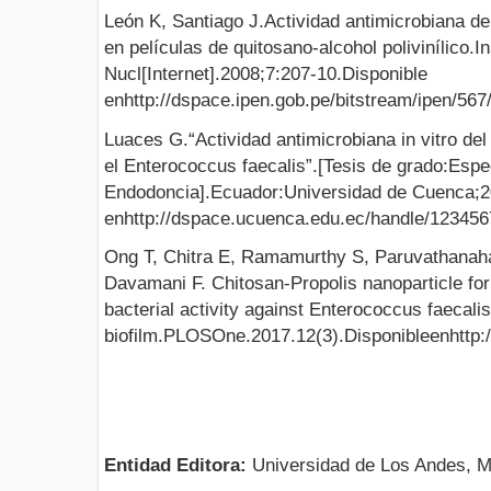
León K, Santiago J.Actividad antimicrobiana de
en películas de quitosano-alcohol polivinílico.I
Nucl[Internet].2008;7:207-10.Disponible
enhttp://dspace.ipen.gob.pe/bitstream/ipen/56
Luaces G.“Actividad antimicrobiana in vitro del
el Enterococcus faecalis”.[Tesis de grado:Espe
Endodoncia].Ecuador:Universidad de Cuenca;2
enhttp://dspace.ucuenca.edu.ec/handle/123456
Ong T, Chitra E, Ramamurthy S, Paruvathanaha
Davamani F. Chitosan-Propolis nanoparticle for
bacterial activity against Enterococcus faecalis
biofilm.PLOSOne.2017.12(3).Disponibleenhttp://
Entidad Editora:
Universidad de Los Andes, M