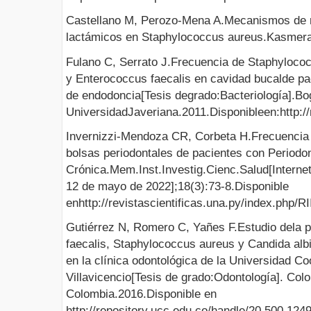
Castellano M, Perozo-Mena A.Mecanismos de re
lactámicos en Staphylococcus aureus.Kasmera
Fulano C, Serrato J.Frecuencia de Staphylococ
y Enterococcus faecalis en cavidad bucalde pa
de endodoncia[Tesis degrado:Bacteriología].Bog
UniversidadJaveriana.2011.Disponibleen:http://
Invernizzi-Mendoza CR, Corbeta H.Frecuenci
bolsas periodontales de pacientes con Periodon
Crónica.Mem.Inst.Investig.Cienc.Salud[Internet
12 de mayo de 2022];18(3):73-8.Disponible
enhttp://revistascientificas.una.py/index.php/RI
Gutiérrez N, Romero C, Yañes F.Estudio dela 
faecalis, Staphylococcus aureus y Candida alb
en la clínica odontológica de la Universidad C
Villavicencio[Tesis de grado:Odontología]. Co
Colombia.2016.Disponible en
http://repository.ucc.edu.co/handle/20.500.124