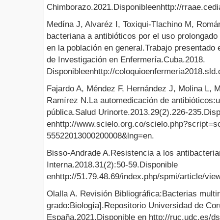
Chimborazo.2021.Disponibleenhttp://rraae.c
Medína J, Alvaréz I, Toxiqui-Tlachino M, Román
bacteriana a antibióticos por el uso prolongado
en la población en general.Trabajo presentado
de Investigación en Enfermería.Cuba.2018.
Disponibleenhttp://coloquioenfermeria2018.sld
Fajardo A, Méndez F, Hernández J, Molina L, Mi
Ramírez N.La automedicación de antibióticos:
pública.Salud Urinorte.2013.29(2).226-235.Disp
enhttp://www.scielo.org.co/scielo.php?script=s
55522013000200008&lng=en.
Bisso-Andrade A.Resistencia a los antibacter
Interna.2018.31(2):50-59.Disponible
enhttp://51.79.48.69/index.php/spmi/article/vie
Olalla A. Revisión Bibliográfica:Bacterias multi
grado:Biología].Repositorio Universidad de Co
España.2021.Disponible en http://ruc.udc.es/d