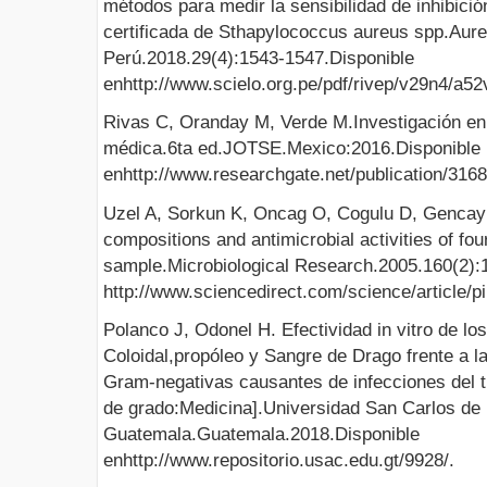
métodos para medir la sensibilidad de inhibició
certificada de Sthapylococcus aureus spp.Aure
Perú.2018.29(4):1543-1547.Disponible
enhttp://www.scielo.org.pe/pdf/rivep/v29n4/a52
Rivas C, Oranday M, Verde M.Investigación en
médica.6ta ed.JOTSE.Mexico:2016.Disponible
enhttp://www.researchgate.net/publication/31
Uzel A, Sorkun K, Oncag O, Cogulu D, Gencay
compositions and antimicrobial activities of four
sample.Microbiological Research.2005.160(2):1
http://www.sciencedirect.com/science/article/
Polanco J, Odonel H. Efectividad in vitro de l
Coloidal,propóleo y Sangre de Drago frente a l
Gram-negativas causantes de infecciones del t
de grado:Medicina].Universidad San Carlos de
Guatemala.Guatemala.2018.Disponible
enhttp://www.repositorio.usac.edu.gt/9928/.