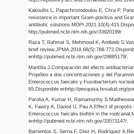
Kakoullis L, Papachristodoulou E, Chra P, Pan
resistance in important Gram-positive and Gr
antibiotic solutions.MDPI.2021.10(4):415.Dispo
http://pubmed.ncbi.nlm.nih.gov/33920199/
Raza T, Rahmat S, Mehmood K, Andleeb S.Vanc
brief review.JPMA.2018.68(5):768-772.Disponi
enhttp://pubmed.ncbi.nlm.nih.gov/29885179/.
Mantilla J.Comparación del efecto antibacteria
Propóleo a dos concentraciones y del Paramono
Enterococcus faecalis y Fusobacterium nuclea
65.Disponible enhttp://pesquisa.bvsalud.org/por
Parolia A, Kumar H, Ramamurthy S Madheswar
K, Fawzy A, Daood U, Pau A.Effect of propolis 
Enterococcus faecalis biofilm in the rootcanal
enhttp://pubmed.ncbi.nlm.nih.gov/33573147/.
Barrientos S, Serna F, Díez H, Rodríguez A.Res