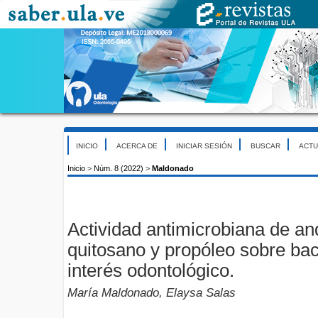
INICIO
ACERCA DE
INICIAR SESIÓN
BUSCAR
ACTU
Inicio
>
Núm. 8 (2022)
>
Maldonado
Actividad antimicrobiana de a
quitosano y propóleo sobre ba
interés odontológico.
María Maldonado, Elaysa Salas