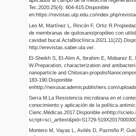
aplicados al campo de la medicina regenerativa
Tec.2020.25(4): 604-615.Disponible
en:https://revistas.utp.edu.co/index.php/revist
Leo M, Martínez L, Rincón F, Ortiz R.Propieda
de membranas de quitosano/propóleo con utilid
cavidad bucal.ActaBioclínica.2021.11(22).Dispo
http://erevistas.saber.ula.ve/.
El-Sheikh S, El-Alim A, Ibrahim E, Mobarez E,
W.Preparation, characterization and antibacteria
nanoparticle and Chitosan-propolisNanocompos
183-190.Disponible
enhttp://nexusacademicpublishers.com/upload
Serra M.La Resistencia microbiana en el contex
conocimiento y aplicación de la política antim
Cienc.Médicas.2017.Disponible enhttp://scielo.
script=sci_arttext&pid=S1729-519X201700030
Montero M, Vayas L, Avilés D, Pazmiño P, Guti