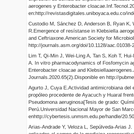
aerogenes y Enterobacter cloacae.Inf.Tecnol.2
en:http://revistasdigitales.uniboyaca.edu.co/ind
Custodio M, Sánchez D, Anderson B, Ryan K, 
R.Emergence of resístanse in Klebsiella aerog
and Ceftriaxone.American Society for Microbio
http://journals.asm.org/doi/10.1128/aac.01038
Lim T, Qi-Min J, Wei-Ling A, Tan S, Koh T, Hui
A. In vitro pharmacodynamics of Fosfomycin 
Enterobacter cloacae and Klebsiellaaerogene
Journals.2020.65(2).Disponible en http://pubm
Agurto J, Cuya E.Actividad antimicrobiana del ex
propóleo procedente de Ayacuch y Huaral fren
Pseudomona aeruginosa[Tesis de grado: Quími
Perú.Universidad Nacional Mayor de San Marc
enhttp://cybertesis.unmsm.edu.pe/handle/20.5
Arias-Andrade Y, Veloza L, Sepúlveda-Arias J