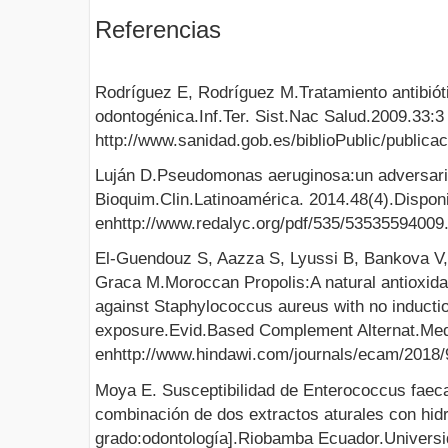
Referencias
Rodríguez E, Rodríguez M.Tratamiento antibióti
odontogénica.Inf.Ter. Sist.Nac Salud.2009.33:3
http://www.sanidad.gob.es/biblioPublic/public
Luján D.Pseudomonas aeruginosa:un adversari
Bioquim.Clin.Latinoamérica. 2014.48(4).Dispon
enhttp://www.redalyc.org/pdf/535/53535594009
El-Guendouz S, Aazza S, Lyussi B, Bankova V,
Graca M.Moroccan Propolis:A natural antioxidant
against Staphylococcus aureus with no inductio
exposure.Evid.Based Complement Alternat.Med
enhttp://www.hindawi.com/journals/ecam/2018/
Moya E. Susceptibilidad de Enterococcus faeca
combinación de dos extractos aturales con hidr
grado:odontología].Riobamba Ecuador.Universi