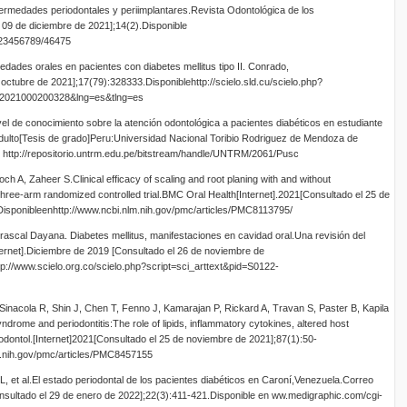
fermedades periodontales y periimplantares.Revista Odontológica de los
 09 de diciembre de 2021];14(2).Disponible
/123456789/46475
dades orales en pacientes con diabetes mellitus tipo II. Conrado,
 octubre de 2021];17(79):328333.Disponiblehttp://scielo.sld.cu/scielo.php?
442021000200328&lng=es&tlng=es
l de conocimiento sobre la atención odontológica a pacientes diabéticos en estudiante
 adulto[Tesis de grado]Peru:Universidad Nacional Toribio Rodriguez de Mendoza de
 http://repositorio.untrm.edu.pe/bitstream/handle/UNTRM/2061/Pusc
ch A, Zaheer S.Clinical efficacy of scaling and root planing with and without
three-arm randomized controlled trial.BMC Oral Health[Internet].2021[Consultado el 25 de
Disponibleenhttp://www.ncbi.nlm.nih.gov/pmc/articles/PMC8113795/
rrascal Dayana. Diabetes mellitus, manifestaciones en cavidad oral.Una revisión del
ernet].Diciembre de 2019 [Consultado el 26 de noviembre de
p://www.scielo.org.co/scielo.php?script=sci_arttext&pid=S0122-
Sinacola R, Shin J, Chen T, Fenno J, Kamarajan P, Rickard A, Travan S, Paster B, Kapila
drome and periodontitis:The role of lipids, inflammatory cytokines, altered host
dontol.[Internet]2021[Consultado el 25 de noviembre de 2021];87(1):50-
m.nih.gov/pmc/articles/PMC8457155
 et al.El estado periodontal de los pacientes diabéticos en Caroní,Venezuela.Correo
onsultado el 29 de enero de 2022];22(3):411-421.Disponible en ww.medigraphic.com/cgi-