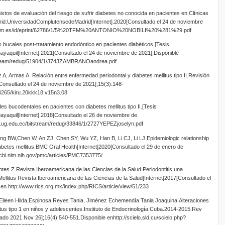
ixtos de evaluación del riesgo de sufrir diabetes no conocida en pacientes en Clínicas
rid:UniversidadComplutensedeMadrid[Internet].2020[Consultado el 24 de noviembre
nts.ucm.es/id/eprint/62786/1/5%20TFM%20ANTONIO%20NOBILI%20%281%29.pdf
s bucales post-tratamiento endodóntico en pacientes diabéticos.[Tesis
yaquil[Internet].2021[Consultado el 24 de noviembre de 2021];Disponible
itstream/redug/51904/1/3743ZAMBRANOandrea.pdf
A, Armas A. Relación entre enfermedad periodontal y diabetes mellitus tipo II.Revisión
8 [Consultado el 24 de noviembre de 2021];15(3):148-
24265/kiru.20kkk18.v15n3.08
 bucodentales en pacientes con diabetes mellitus tipo II.[Tesis
yaquil[Internet].2018[Consultado el 26 de noviembre de
io.ug.edu.ec/bitstream/redug/33846/1/2727YEPEZjoselyn.pdf
g BW,Chen W, An ZJ, Chen SY, Wu YZ, Han B, Li CJ, Li LJ.Epidemiologic relationship
iabetes mellitus.BMC Oral Health[Internet]2020[Consultado el 29 de enero de
cbi.nlm.nih.gov/pmc/articles/PMC7353775/
ntes Z.Revista Iberoamericana de las Ciencias de la Salud Periodontitis una
ellitus Revista Iberoamericana de las Ciencias de la Salud[Internet]2017[Consultado el
 en http://www.rics.org.mx/index.php/RICS/article/view/51/233
 Eileen Hilda,Espinosa Reyes Tania, Jiménez Echemendía Tania Joaquina.Alteraciones
tus tipo 1 en niños y adolescentes.Instituto de Endocrinología.Cuba.2014-2015.Rev
ado 2021 Nov 26];16(4):540-551.Disponible enhttp://scielo.sld.cu/scielo.php?