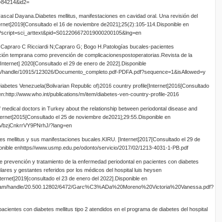
=84214&id2=
rascal Dayana.Diabetes mellitus, manifestaciones en cavidad oral. Una revisión del
ernet]2019[Consultado el 16 de noviembre de2021];25(2):105-114.Disponible en
hp?script=sci_arttext&pid=S012206672019000200105&lng=en
;Capraro C Ricciardi N;Capraro G; Bogo H.Patologías bucales-pacientes
cción temprana como prevención de complicacionespostoperatorias.Revista de la
Internet] 2020[Consultado el 29 de enero de 2022].Disponible
tream/handle/10915/123026/Documento_completo.pdf-PDFA.pdf?sequence=1&isAllowed=y
iabetes Venezuela(Bolivarian Republic of)2016 country profile[Internet]2016[Consultado
n:http://www.who.int/publications/m/item/diabetes-ven-country-profile-2016
medical doctors in Turkey about the relationship between periodontal disease and
ternet]2015[Consultado el 25 de noviembre de2021];29:55.Disponible en
JSVbzjCnkrrVY9PNrhJ/?lang=en
es mellitus y sus manifestaciones bucales.KIRU. [Internet]2017[Consultado el 29 de
onible enhttps//www.usmp.edu.pe/odonto/servicio/2017/02/1213-4031-1-PB.pdf
 prevención y tratamiento de la enfermedad periodontal en pacientes con diabetes
ares y gestantes referidos por los médicos del hospital luis heysen
ernet]2019[consultado el 23 de enero del 2022].Disponible en
itstream/handle/20.500.12802/6472/Garc%C3%ADa%20Moreno%20Victoria%20Vanessa.pdf?
cientes con diabetes mellitus tipo 2 atendidos en el programa de diabetes del hospital