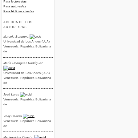
Para lectores/as
Para autores/as
Para bibliotecarios/as
ACERCA DE LOS
AUTORES/AS
Marcela Burguera
Universidad de Los Andes (ULA)
Venezuela, República Bolivariana
f
de
María Rodríguez Rodríguez
Universidad de Los Andes (ULA)
_CAMPO_DE_LA_ESTOMATOLOGIA/links/5a3b519e0f7e9bbef9fe7b67/I-
Venezuela, República Bolivariana
de
José Lares
Venezuela, República Bolivariana
de
Verly Carrero
Venezuela, República Bolivariana
de
Mariangélica Chacón