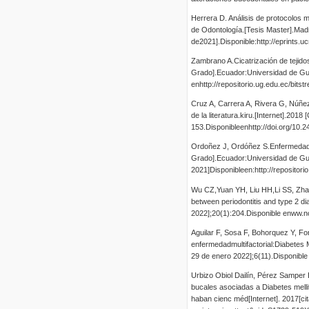
Herrera D. Análisis de protocolos m
de Odontología.[Tesis Master].Mad
de2021].Disponible:http://epri
Zambrano A.Cicatrización de tejido
Grado].Ecuador:Universidad de Gua
enhttp://repositorio.ug.edu.ec/b
Cruz A, Carrera A, Rivera G, Núñez 
de la literatura.kiru.[Internet].201
153.Disponibleenhttp://doi.org/10.
Ordoñez J, Ordóñez S.Enfermedades
Grado].Ecuador:Universidad de Gua
2021]Disponibleen:http://repositor
Wu CZ,Yuan YH, Liu HH,Li SS, Zhan
between periodontitis and type 2 d
2022];20(1):204.Disponible enww.n
Aguilar F, Sosa F, Bohorquez Y, Fo
enfermedadmultifactorial:Diabetes M
29 de enero 2022];6(11).Disponible
Urbizo Obiol Dailín, Pérez Samper
bucales asociadas a Diabetes melli
haban cienc méd[Internet]. 2017[cit