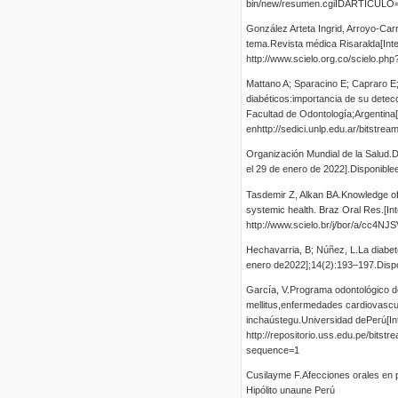
bin/new/resumen.cgiIDARTICULO
González Arteta Ingrid, Arroyo-Car
tema.Revista médica Risaralda[Int
http://www.scielo.org.co/scielo.p
Mattano A; Sparacino E; Capraro E
diabéticos:importancia de su dete
Facultad de Odontología;Argentina[
enhttp://sedici.unlp.edu.ar/bits
Organización Mundial de la Salud.D
el 29 de enero de 2022].Disponiblee
Tasdemir Z, Alkan BA.Knowledge of 
systemic health. Braz Oral Res.[In
http://www.scielo.br/j/bor/a/cc4N
Hechavarria, B; Núñez, L.La diabet
enero de2022];14(2):193–197.Disp
García, V.Programa odontológico de
mellitus,enfermedades cardiovascul
inchaústegu.Universidad dePerú[Int
http://repositorio.uss.edu.pe/b
sequence=1
Cusilayme F.Afecciones orales en pa
Hipólito unaune Perú