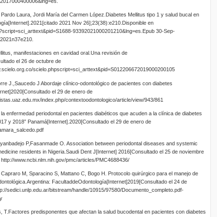
9X2017000400006&lng=es.
, Pardo Laura, Jordi María del Carmen López.Diabetes Mellitus tipo 1 y salud bucal en
ía[Internet].2021[citado 2021 Nov 26];23(38):e210.Disponible en
php?script=sci_arttext&pid=S1688-93392021000201210&lng=es.Epub 30-Sep-
de2021n37e210.
litus, manifestaciones en cavidad oral.Una revisión de
ultado el 26 de octubre de
w.scielo.org.co/scielo.phpscript=sci_arttext&pid=S012206672019000200105
rre J.,Saucedo J Abordaje clínico-odontológico de pacientes con diabetes
ernet]2020[Consultado el 29 de enero de
vistas.uaz.edu.mx/index.php/contextoodontologico/article/view/943/861
la enfermedad periodontal en pacientes diabéticos que acuden a la clínica de diabetes
2017 y 2018” Panamá[Internet].2020[Consultado el 29 de enero de
/tamara_salcedo.pdf
Ayanbadejo P,Fasanmade O. Association between periodontal diseases and systemic
medicine residents in Nigeria.Saudi Dent J[Internet] 2016[Consultado el 25 de noviembre
n http://www.ncbi.nlm.nih.gov/pmc/articles/PMC4688436/
 Capraro M, Sparacino S, Mattano C, Bogo H. Protocolo quirúrgico para el manejo de
 odontológica.Argentina: FacultaddeOdontología[Internet]2019[Consultado el 24 de
p://sedici.unlp.edu.ar/bitstream/handle/10915/97580/Documento_completo.pdf-
y
, T.Factores predisponentes que afectan la salud bucodental en pacientes con diabetes