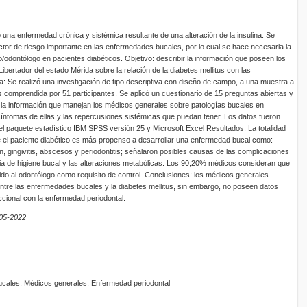
 una enfermedad crónica y sistémica resultante de una alteración de la insulina. Se
actor de riesgo importante en las enfermedades bucales, por lo cual se hace necesaria la
/odontólogo en pacientes diabéticos. Objetivo: describir la información que poseen los
ibertador del estado Mérida sobre la relación de la diabetes mellitus con las
 Se realizó una investigación de tipo descriptiva con diseño de campo, a una muestra a
comprendida por 51 participantes. Se aplicó un cuestionario de 15 preguntas abiertas y
a información que manejan los médicos generales sobre patologías bucales en
 síntomas de ellas y las repercusiones sistémicas que puedan tener. Los datos fueron
l paquete estadístico IBM SPSS versión 25 y Microsoft Excel Resultados: La totalidad
e el paciente diabético es más propenso a desarrollar una enfermedad bucal como:
ón, gingivitis, abscesos y periodontitis; señalaron posibles causas de las complicaciones
ia de higiene bucal y las alteraciones metabólicas. Los 90,20% médicos consideran que
rido al odontólogo como requisito de control. Conclusiones: los médicos generales
entre las enfermedades bucales y la diabetes mellitus, sin embargo, no poseen datos
eccional con la enfermedad periodontal.
-05-2022
ucales; Médicos generales; Enfermedad periodontal