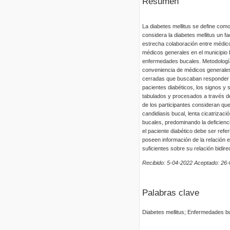
Resumen
La diabetes mellitus se define como
considera la diabetes mellitus un f
estrecha colaboración entre médico
médicos generales en el municipio L
enfermedades bucales. Metodología:
conveniencia de médicos generales 
cerradas que buscaban responder l
pacientes diabéticos, los signos y
tabulados y procesados a través de
de los participantes consideran qu
candidiasis bucal, lenta cicatrizaci
bucales, predominando la deficienc
el paciente diabético debe ser refe
poseen información de la relación 
suficientes sobre su relación bidir
Recibido: 5-04-2022 Aceptado: 26
Palabras clave
Diabetes mellitus; Enfermedades b