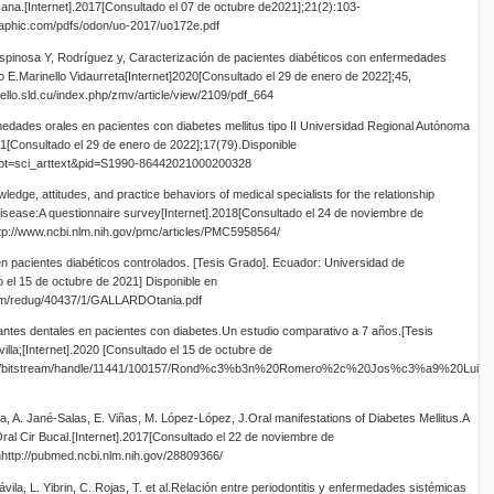
ana.[Internet].2017[Consultado el 07 de octubre de2021];21(2):103-
raphic.com/pdfs/odon/uo-2017/uo172e.pdf
spinosa Y, Rodríguez y, Caracterización de pacientes diabéticos con enfermedades
o E.Marinello Vidaurreta[Internet]2020[Consultado el 29 de enero de 2022];45,
nello.sld.cu/index.php/zmv/article/view/2109/pdf_664
dades orales en pacientes con diabetes mellitus tipo II Universidad Regional Autónoma
1[Consultado el 29 de enero de 2022];17(79).Disponible
script=sci_arttext&pid=S1990-86442021000200328
edge, attitudes, and practice behaviors of medical specialists for the relationship
isease:A questionnaire survey[Internet].2018[Consultado el 24 de noviembre de
tp://www.ncbi.nlm.nih.gov/pmc/articles/PMC5958564/
en pacientes diabéticos controlados. [Tesis Grado]. Ecuador: Universidad de
 el 15 de octubre de 2021] Disponible en
tream/redug/40437/1/GALLARDOtania.pdf
antes dentales en pacientes con diabetes.Un estudio comparativo a 7 años.[Tesis
illa;[Internet].2020 [Consultado el 15 de octubre de
us.es/bitstream/handle/11441/100157/Rond%c3%b3n%20Romero%2c%20Jos%c3%a9%20Luis%
 A. Jané-Salas, E. Viñas, M. López-López, J.Oral manifestations of Diabetes Mellitus.A
ral Cir Bucal.[Internet].2017[Consultado el 22 de noviembre de
http://pubmed.ncbi.nlm.nih.gov/28809366/
ila, L. Yibrin, C. Rojas, T. et al.Relación entre periodontitis y enfermedades sistémicas