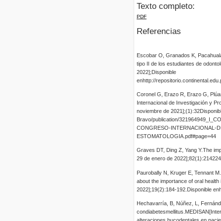
Texto completo:
PDF
Referencias
Escobar O, Granados K, Pacahuala 
tipo II de los estudiantes de odon
2022];Disponible
enhttp://repositorio.continental
Coronel G, Erazo R, Erazo G, Plúa
Internacional de Investigación y P
noviembre de 2021];(1):32Disponible
Bravo/publication/321964949
CONGRESO-INTERNACIONAL-DE
ESTOMATOLOGIA.pdf#page=44
Graves DT, Ding Z, Yang Y.The impa
29 de enero de 2022];82(1):214224
Paurobally N, Kruger E, Tennant M.A
about the importance of oral healt
2022];19(2):184-192.Disponible en
Hechavarría, B, Núñez, L, Fernánd
condiabetesmellitus.MEDISAN[Inter
alteraciones bucodentales en pacie