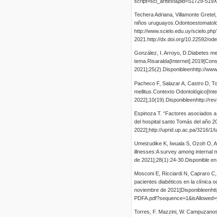
script=sci_arttext&pid=S1729-51
Techera Adriana, Villamonte Gretel
niños uruguayos.Odontoestomatolog
http://www.scielo.edu.uy/scielo.
2021.http://dx.doi.org/10.22592/o
González, I. Arroyo, D.Diabetes mel
tema.Risaralda[Internet].2019[Cons
2021];25(2).Disponibleenhttp://ww
Pacheco F, Salazar A, Castro D, To
mellitus.Contexto Odontológico[Int
2022];10(19).Disponibleenhttp://re
Espinoza T. “Factores asociados a 
del hospital santo Tomás del año 
2022];http://uprid.up.ac.pa/3216/1
Umeizudike K, Iwuala S, Ozoh O, 
illnesses:A survey among internal 
de 2021];28(1):24-30.Disponible e
Mosconi E, Ricciardi N, Capraro C,
pacientes diabéticos en la clínica
noviembre de 2021]Disponibleenhtt
PDFA.pdf?sequence=1&isAllowed=
Torres, F. Mazzini, W. Campuzanos