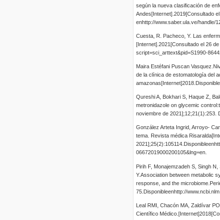
según la nueva clasificación de en
Andes[Internet].2019[Consultado el
enhttp://www.saber.ula.ve/handle
Cuesta, R. Pacheco, Y. Las enferme
[Internet].2021[Consultado el 26 de
script=sci_arttext&pid=S1990-86
Maira Estéfani Puscan Vasquez.Nive
de la clínica de estomatología del
amazonas[Internet]2018.Disponible
Qureshi A, Bokhari S, Haque Z, Balo
metronidazole on glycemic control:
noviembre de 2021];12;21(1):253. 
González Arteta Ingrid, Arroyo- Ca
tema. Revista médica Risaralda[Int
2021];25(2):105114.Disponibleenhtt
06672019000200105&lng=en.
Pirih F, Monajemzadeh S, Singh N, 
Y.Association between metabolic syn
response, and the microbiome.Perio
75.Disponibleenhttp://www.ncbi.nl
Leal RMI, Chacón MA, Zaldívar POL,
Científico Médico.[Internet]2018[C