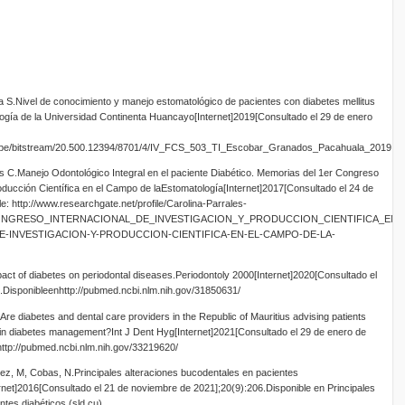
S.Nivel de conocimiento y manejo estomatológico de pacientes con diabetes mellitus
tología de la Universidad Continenta Huancayo[Internet]2019[Consultado el 29 de enero
.edu.pe/bitstream/20.500.12394/8701/4/IV_FCS_503_TI_Escobar_Granados_Pacahuala_2019.pd
s C.Manejo Odontológico Integral en el paciente Diabético. Memorias del 1er Congreso
roducción Científica en el Campo de laEstomatología[Internet]2017[Consultado el 24 de
: http://www.researchgate.net/profile/Carolina-Parrales-
_I_CONGRESO_INTERNACIONAL_DE_INVESTIGACION_Y_PRODUCCION_CIENTIFICA_EN_EL
-INVESTIGACION-Y-PRODUCCION-CIENTIFICA-EN-EL-CAMPO-DE-LA-
ct of diabetes on periodontal diseases.Periodontoly 2000[Internet]2020[Consultado el
.Disponibleenhttp://pubmed.ncbi.nlm.nih.gov/31850631/
re diabetes and dental care providers in the Republic of Mauritius advising patients
h in diabetes management?Int J Dent Hyg[Internet]2021[Consultado el 29 de enero de
http://pubmed.ncbi.nlm.nih.gov/33219620/
ez, M, Cobas, N.Principales alteraciones bucodentales en pacientes
net]2016[Consultado el 21 de noviembre de 2021];20(9):206.Disponible en Principales
ntes diabéticos (sld.cu)