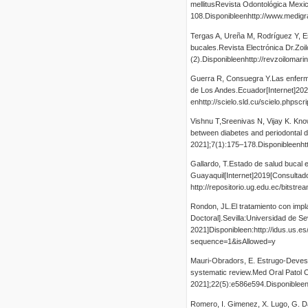
mellitusRevista Odontológica Mexic
108.Disponibleenhttp://www.medig
Tergas A, Ureña M, Rodríguez Y, E
bucales.Revista Electrónica Dr.Zoil
(2).Disponibleenhttp://revzoilomari
Guerra R, Consuegra Y.Las enferme
de Los Andes.Ecuador[Internet]202
enhttp://scielo.sld.cu/scielo.php
Vishnu T,Sreenivas N, Vijay K. Knowl
between diabetes and periodontal d
2021];7(1):175–178.Disponibleenht
Gallardo, T.Estado de salud bucal 
Guayaquil[Internet]2019[Consultado
http://repositorio.ug.edu.ec/bits
Rondon, JL.El tratamiento con impl
Doctoral].Sevilla:Universidad de Sev
2021]Disponibleen:http://idus.
sequence=1&isAllowed=y
Mauri-Obradors, E. Estrugo-Devesa,
systematic review.Med Oral Patol O
2021];22(5):e586e594.Disponibleen
Romero, I. Gimenez, X. Lugo, G. Dáv