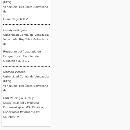
(UCV)
Venezuela, República Bolivariana
de
Odontólogo U.C.V.
Freddy Rodríguez
Universidad Central de Venezuela
Venezuela, República Bolivariana
de
Residente del Postgrado de
Cirugía Bucal. Facultad de
Odontología, U.C.V.
Mariana Villarroel
Universidad Central de Venezuela
(UCV)
Venezuela, República Bolivariana
de
PhD Patología Bucal y
Maxilofacial, MSc Medicina
Estomatológica, MSc Bioética,
Especialista tratamiento del
tabaquismo