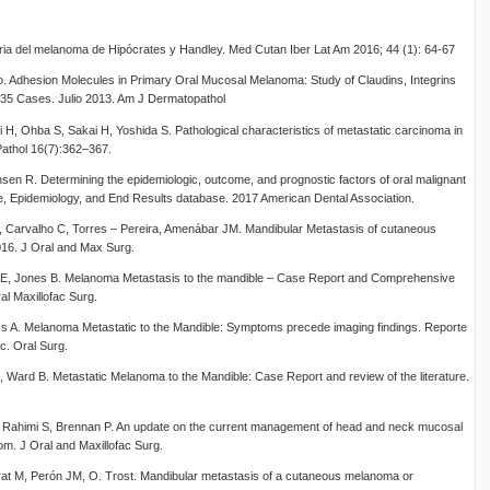
ria del melanoma de Hipócrates y Handley. Med Cutan Iber Lat Am 2016; 44 (1): 64-67
o. Adhesion Molecules in Primary Oral Mucosal Melanoma: Study of Claudins, Integrins
 35 Cases. Julio 2013. Am J Dermatopathol
H, Ohba S, Sakai H, Yoshida S. Pathological characteristics of metastatic carcinoma in
Pathol 16(7):362–367.
nsen R. Determining the epidemiologic, outcome, and prognostic factors of oral malignant
e, Epidemiology, and End Results database. 2017 American Dental Association.
, Carvalho C, Torres – Pereira, Amenábar JM. Mandibular Metastasis of cutaneous
16. J Oral and Max Surg.
DE, Jones B. Melanoma Metastasis to the mandible – Case Report and Comprehensive
al Maxillofac Surg.
 A. Melanoma Metastatic to the Mandible: Symptoms precede imaging findings. Reporte
c. Oral Surg.
Ward B. Metastatic Melanoma to the Mandible: Case Report and review of the literature.
.
Rahimi S, Brennan P. An update on the current management of head and neck mucosal
m. J Oral and Maxillofac Surg.
rat M, Perón JM, O. Trost. Mandibular metastasis of a cutaneous melanoma or