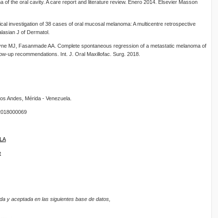
f the oral cavity. A care report and literature review. Enero 2014. Elsevier Masson
cal investigation of 38 cases of oral mucosal melanoma: A multicentre retrospective
alasian J of Dermatol.
ayne MJ, Fasanmade AA. Complete spontaneous regression of a metastatic melanoma of
low-up recommendations. Int. J. Oral Maxillofac. Surg. 2018.
os Andes, Mérida - Venezuela.
018000069
ULA
e
da y aceptada en las siguientes base de datos,