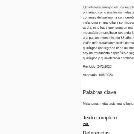
El melanoma maligno es una neopla
primaria o como una lesión metastá
comunes del melanoma son: cerebro,
melanoma en mandíbula son inusuale
tardía, esto hace que tenga un mal
metastásico mandibular secundario 
una paciente femenina de 56 años 
lesión más tratamiento inicial de m
quirúrgica con legrado óseo del hu
hay un tratamiento específico a se
quirúrgico y quimioterapia combina
Recibido: 24/3/2023
Aceptado: 16/5/2023
Palabras clave
Melanoma, metástasis, mandíbula, 
Texto completo:
PDF
Referencias