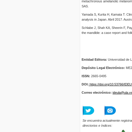
metachronous amelanotic melanoma o
SAS.
Yamada S, Kurita H, Kamata T. Clini
analysis in Japan. Abril 2017. Austr
Schlabe J, Shah KA, Sheerin F, P
the mandible: a case report and fol
Entidad Editora:
Universidad de L
Depósito Legal Electrónico:
ME2
ISSN:
2665-0495
DOI:
https://doi.org/10.53766/IDE
Correo electrónico:
ideula@ula.v
Se encuentra actualmente registra
directorios e índices: