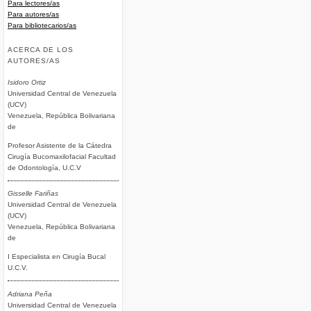
Para lectores/as
Para autores/as
Para bibliotecarios/as
ACERCA DE LOS
AUTORES/AS
Isidoro Ortiz
Universidad Central de Venezuela
(UCV)
Venezuela, República Bolivariana
de
Profesor Asistente de la Cátedra
Cirugía Bucomaxilofacial Facultad
de Odontología, U.C.V
Gisselle Fariñas
Universidad Central de Venezuela
(UCV)
Venezuela, República Bolivariana
de
I Especialista en Cirugía Bucal
U.C.V.
Adriana Peña
Universidad Central de Venezuela