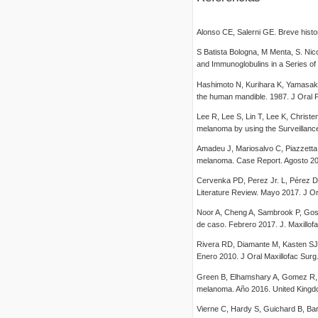
Alonso CE, Salerni GE. Breve histo
S Batista Bologna, M Menta, S. Nic
and Immunoglobulins in a Series of
Hashimoto N, Kurihara K, Yamasaki 
the human mandible. 1987. J Oral 
Lee R, Lee S, Lin T, Lee K, Christe
melanoma by using the Surveillanc
Amadeu J, Mariosalvo C, Piazzetta
melanoma. Case Report. Agosto 20
Cervenka PD, Perez Jr. L, Pérez 
Literature Review. Mayo 2017. J Or
Noor A, Cheng A, Sambrook P, Goss
de caso. Febrero 2017. J. Maxillofa
Rivera RD, Diamante M, Kasten SJ, 
Enero 2010. J Oral Maxillofac Surg
Green B, Elhamshary A, Gomez R, 
melanoma. Año 2016. United Kingdo
Vierne C, Hardy S, Guichard B, Ba