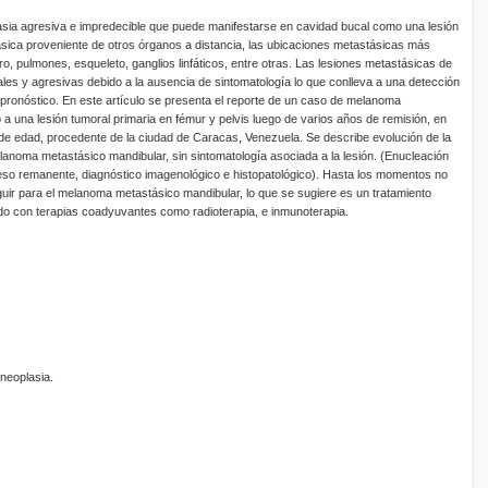
sia agresiva e impredecible que puede manifestarse en cavidad bucal como una lesión
sica proveniente de otros órganos a distancia, las ubicaciones metastásicas más
 pulmones, esqueleto, ganglios linfáticos, entre otras. Las lesiones metastásicas de
s y agresivas debido a la ausencia de sintomatología lo que conlleva a una detección
 pronóstico. En este artículo se presenta el reporte de un caso de melanoma
a una lesión tumoral primaria en fémur y pelvis luego de varios años de remisión, en
de edad, procedente de la ciudad de Caracas, Venezuela. Se describe evolución de la
elanoma metastásico mandibular, sin sintomatología asociada a la lesión. (Enucleación
eso remanente, diagnóstico imagenológico e histopatológico). Hasta los momentos no
guir para el melanoma metastásico mandibular, lo que se sugiere es un tratamiento
do con terapias coadyuvantes como radioterapia, e inmunoterapia.
neoplasia.